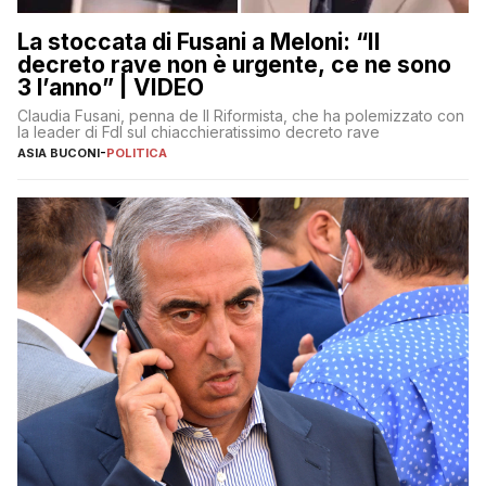
La stoccata di Fusani a Meloni: “Il
decreto rave non è urgente, ce ne sono
3 l’anno” | VIDEO
Claudia Fusani, penna de Il Riformista, che ha polemizzato con
la leader di FdI sul chiacchieratissimo decreto rave
ASIA BUCONI
-
POLITICA