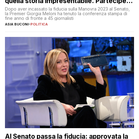
quella storia impresentabile. Parteciperò
al 25 aprile”
Dopo aver incassato la fiducia sulla Manovra 2023 al Senato,
la Premier Giorgia Meloni ha tenuto la conferenza stampa di
fine anno di fronte a 45 giornalisti
ASIA BUCONI
-
POLITICA
Al Senato passa la fiducia: approvata la