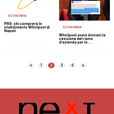
ECONOMIA
PRS: chi comprerà lo
stabilimento Whirlpool di
ECONOMIA
Napoli
Whirlpool avvia domani la
cessione del ramo
d’azienda per lo
stabilimento di Napoli
«
1
2
3
4
»