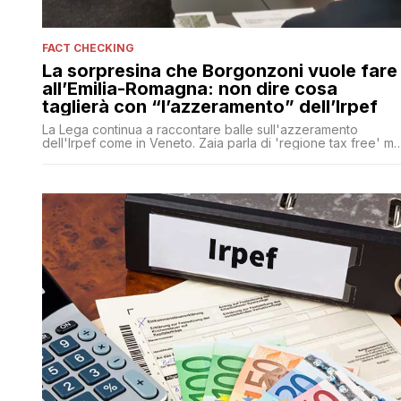
FACT CHECKING
La sorpresina che Borgonzoni vuole fare
all’Emilia-Romagna: non dire cosa
taglierà con “l’azzeramento” dell’Irpef
La Lega continua a raccontare balle sull'azzeramento
dell'Irpef come in Veneto. Zaia parla di 'regione tax free' ma
né lui né la Borgonzoni ci dicono come faranno a fare a
meno di quel miliardo di euro di addizionale regionale senza
tagliare i servizi ai cittadini