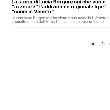
La storia di Lucia Borgonzoni che vuole
“azzerare” l’addizionale regionale Irpef
“come in Veneto”
La candidata Borgonzoni ha eletto a suo modello il Veneto e
promette di fare dell'Emilia-Romagna una regione 'no tax'
azzerando l'addizionale regionale Irpef come ha fatto Zaia. I
problema è che in Veneto le cose non funzionano così, e le
tasse non sono affatto azzerate
«
1