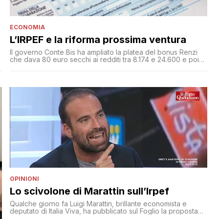
ECONOMIA
L’IRPEF e la riforma prossima ventura
Il governo Conte Bis ha ampliato la platea del bonus Renzi
che dava 80 euro secchi ai redditi tra 8.174 e 24.600 e poi
con ripido décalage tra 24.600 e 26.600 euro. Da luglio tutti i
lavoratori dipendenti entro i 28 mila euro riceveranno 100
euro in forma di bonus. Ma si attende una riforma più ampia.
Che però sarà difficile da attuare
OPINIONI
Lo scivolone di Marattin sull’Irpef
Qualche giorno fa Luigi Marattin, brillante economista e
deputato di Italia Viva, ha pubblicato sul Foglio la proposta
del partito di Renzi sulla riforma dell’IRPEF. Partendo da una