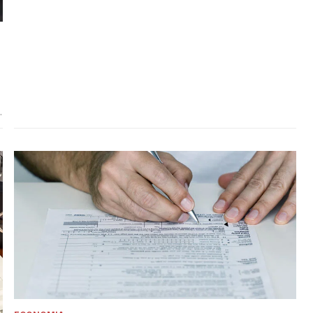
serie di criticità Marattin traccia le linee della nuova imposta
sui redditi delle persone fisiche ponendosi, accanto al fine
(condiviso da tutti ma praticato da pochi) di abbassare [']