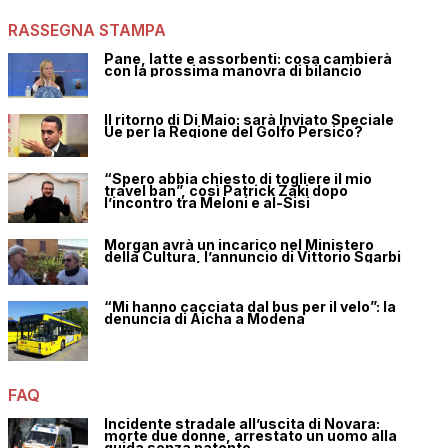
RASSEGNA STAMPA
Pane, latte e assorbenti: cosa cambierà
con la prossima manovra di bilancio
Il ritorno di Di Maio: sarà Inviato Speciale
Ue per la Regione del Golfo Persico?
“Spero abbia chiesto di togliere il mio
travel ban”, così Patrick Zaki dopo
l’incontro tra Meloni e al-Sisi
Morgan avrà un incarico nel Ministero
della Cultura, l’annuncio di Vittorio Sgarbi
“Mi hanno cacciata dal bus per il velo”: la
denuncia di Aicha a Modena
FAQ
Incidente stradale all’uscita di Novara:
morte due donne, arrestato un uomo alla
guida senza patente