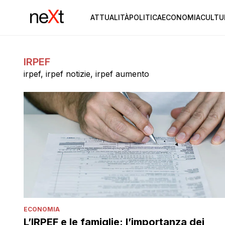
ATTUALITÀ
POLITICA
ECONOMIA
CULTU
IRPEF
irpef, irpef notizie, irpef aumento
ECONOMIA
L’IRPEF e le famiglie: l’importanza dei