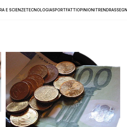
RA E SCIENZE
TECNOLOGIA
SPORT
FATTI
OPINIONI
TREND
RASSEGN