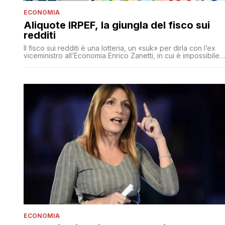
ECONOMIA
Aliquote IRPEF, la giungla del fisco sui
redditi
Il fisco sui redditi è una lotteria, un «suk» per dirla con l’ex
viceministro all’Economia Enrico Zanetti, in cui è impossibile
ricostruire una razionalità nei numeri che escono dal
bussolotto dell’Irpef
ECONOMIA