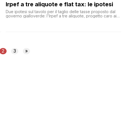
Irpef a tre aliquote e flat tax: le ipotesi
Due ipotesi sul tavolo per il taglio delle tasse proposto dal
governo gialloverde: l'Irpef a tre aliquote, progetto caro ai
grillini, e l'introduzione graduale della flat tax
l
2
3
»