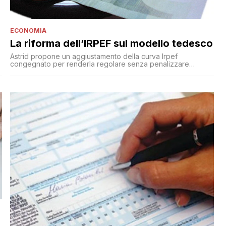
ECONOMIA
La riforma dell’IRPEF sul modello tedesco
Astrid propone un aggiustamento della curva Irpef
congegnato per renderla regolare senza penalizzare
contribuenti nel cambio di regime. Permetterebbe di offrire
un vantaggio medio da 382 euro a quasi 10 dei 13,7 milioni di
italiani con reddito prevalente da lavoro dipendente, e da
284 euro a 9,6 dei 13,2 milioni di pensionati