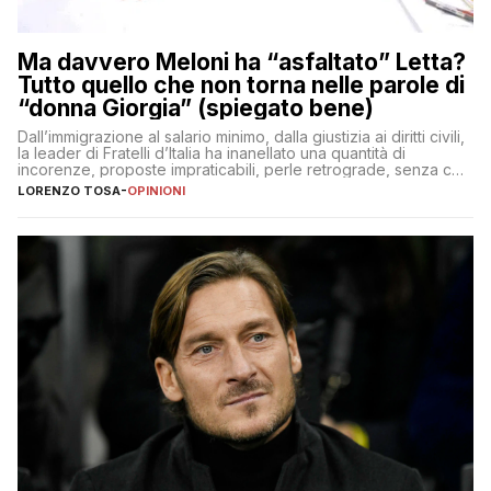
Ma davvero Meloni ha “asfaltato” Letta?
Tutto quello che non torna nelle parole di
“donna Giorgia” (spiegato bene)
Dall’immigrazione al salario minimo, dalla giustizia ai diritti civili,
la leader di Fratelli d’Italia ha inanellato una quantità di
incorenze, proposte impraticabili, perle retrograde, senza che
nessuno – a destra come a sinistra – glielo abbia fatto notare
LORENZO TOSA
-
OPINIONI