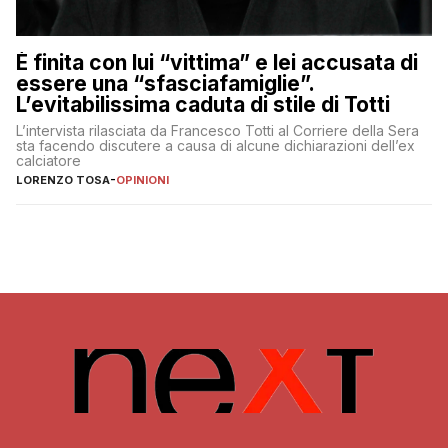
È finita con lui “vittima” e lei accusata di
essere una “sfasciafamiglie”.
L’evitabilissima caduta di stile di Totti
L’intervista rilasciata da Francesco Totti al Corriere della Sera
sta facendo discutere a causa di alcune dichiarazioni dell’ex
calciatore
LORENZO TOSA
-
OPINIONI