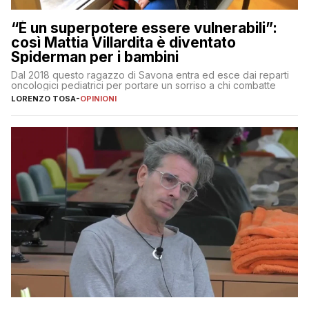
“È un superpotere essere vulnerabili”:
così Mattia Villardita è diventato
Spiderman per i bambini
Dal 2018 questo ragazzo di Savona entra ed esce dai reparti
oncologici pediatrici per portare un sorriso a chi combatte
LORENZO TOSA
-
OPINIONI