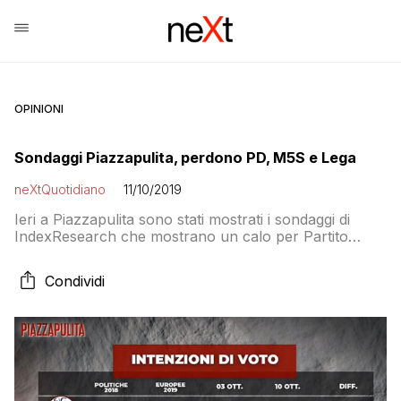
OPINIONI
Sondaggi Piazzapulita, perdono PD, M5S e Lega
neXtQuotidiano
11/10/2019
Ieri a Piazzapulita sono stati mostrati i sondaggi di
IndexResearch che mostrano un calo per Partito
Democratico e MoVimento 5 Stelle così come per la
Lega. I partiti di maggioranza e il partito leader sono
Condividi
tutti e tre in calo. A guadagnare voti soltanto Fratelli
d’Italia e Italia Viva, ma per percentuali minime, mentre
Forza […]