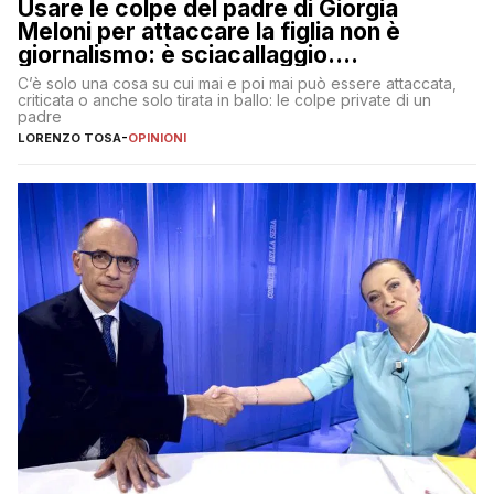
Usare le colpe del padre di Giorgia
Meloni per attaccare la figlia non è
giornalismo: è sciacallaggio.
Dimostriamo di essere diversi
C’è solo una cosa su cui mai e poi mai può essere attaccata,
criticata o anche solo tirata in ballo: le colpe private di un
padre
LORENZO TOSA
-
OPINIONI