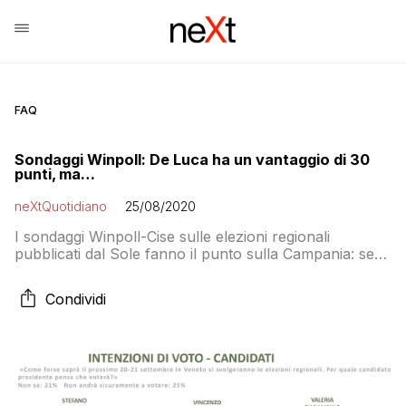
FAQ
Sondaggi Winpoll: De Luca ha un vantaggio di 30
punti, ma…
neXtQuotidiano
25/08/2020
I sondaggi Winpoll-Cise sulle elezioni regionali
pubblicati dal Sole fanno il punto sulla Campania: se
per la parte maggioritaria del sistema di voto De Luca
ha accumulato un divario difficilmente scalabile, per
Condividi
quanto riguarda i voti alle liste la storia cambia