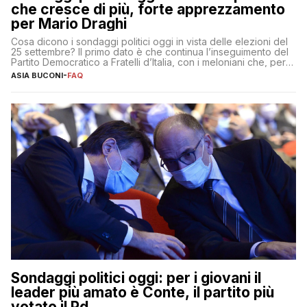
che cresce di più, forte apprezzamento
per Mario Draghi
Cosa dicono i sondaggi politici oggi in vista delle elezioni del
25 settembre? Il primo dato è che continua l’inseguimento del
Partito Democratico a Fratelli d’Italia, con i meloniani che, però,
sembrano accumulare sempre più distacco affermandosi come
ASIA BUCONI
-
FAQ
primo partito con il 24% (+0,7% rispetto a fine luglio), un
punto davanti ai dem (al 23%). […]
Sondaggi politici oggi: per i giovani il
leader più amato è Conte, il partito più
votato il Pd