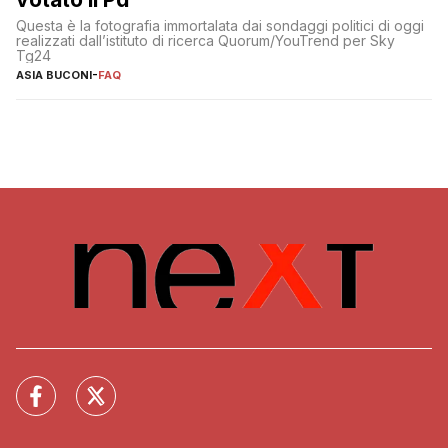
Questa è la fotografia immortalata dai sondaggi politici di oggi
realizzati dall’istituto di ricerca Quorum/YouTrend per Sky
Tg24
ASIA BUCONI
-
FAQ