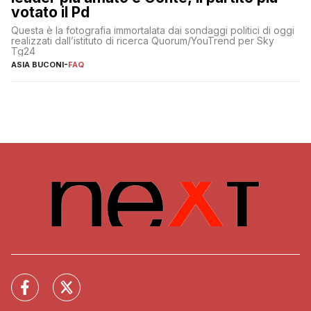
votato il Pd
Questa è la fotografia immortalata dai sondaggi politici di oggi
realizzati dall’istituto di ricerca Quorum/YouTrend per Sky
Tg24
ASIA BUCONI
-
FAQ