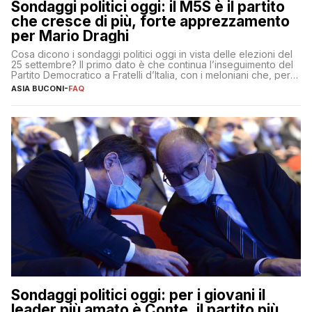
Sondaggi politici oggi: il M5S è il partito
che cresce di più, forte apprezzamento
per Mario Draghi
Cosa dicono i sondaggi politici oggi in vista delle elezioni del
25 settembre? Il primo dato è che continua l’inseguimento del
Partito Democratico a Fratelli d’Italia, con i meloniani che, però,
sembrano accumulare sempre più distacco affermandosi come
ASIA BUCONI
-
FAQ
primo partito con il 24% (+0,7% rispetto a fine luglio), un
punto davanti ai dem (al 23%). […]
Sondaggi politici oggi: per i giovani il
leader più amato è Conte, il partito più