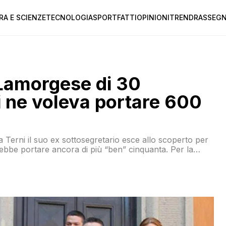
RA E SCIENZE
TECNOLOGIA
SPORT
FATTI
OPINIONI
TREND
RASSEGN
 Lamorgese di 30
i ne voleva portare 600
 a Terni il suo ex sottosegretario esce allo scoperto per
rebbe portare ancora di più “ben” cinquanta. Per la
one del Ministero dell’Interno) ha aperto un bando per
fabbisogno teorico di 600 posti sul territorio della