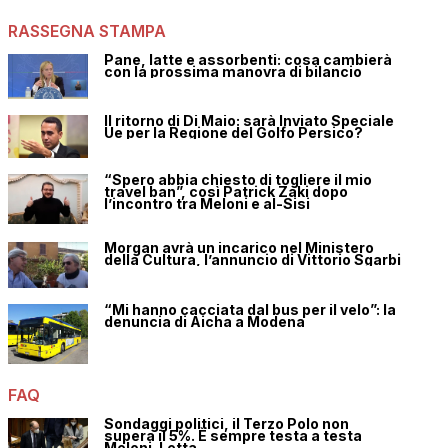
RASSEGNA STAMPA
Pane, latte e assorbenti: cosa cambierà
con la prossima manovra di bilancio
Il ritorno di Di Maio: sarà Inviato Speciale
Ue per la Regione del Golfo Persico?
“Spero abbia chiesto di togliere il mio
travel ban”, così Patrick Zaki dopo
l’incontro tra Meloni e al-Sisi
Morgan avrà un incarico nel Ministero
della Cultura, l’annuncio di Vittorio Sgarbi
“Mi hanno cacciata dal bus per il velo”: la
denuncia di Aicha a Modena
FAQ
Sondaggi politici, il Terzo Polo non
supera il 5%. È sempre testa a testa
Meloni-Letta