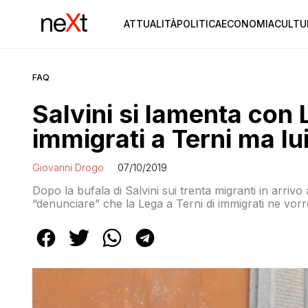
ATTUALITÀ
POLITICA
ECONOMIA
CULTU
FAQ
Salvini si lamenta con
immigrati a Terni ma lu
Giovanni Drogo
07/10/2019
Dopo la bufala di Salvini sui trenta migranti in arrivo
“denunciare” che la Lega a Terni di immigrati ne vor
verità a marzo la Prefettura di Terni (che è emanazi
la ricerca di strutture di accoglienza per colmare un 
provincia