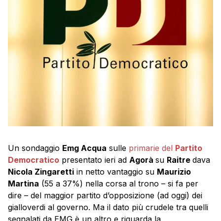
Un sondaggio
Emg Acqua
sulle
primarie del
Partito
Democratico
presentato ieri ad
Agorà
su
Raitre
dava
Nicola Zingaretti
in netto vantaggio su
Maurizio
Martina
(55 a 37%) nella corsa al trono – si fa per
dire – del maggior partito d’opposizione (ad oggi) dei
gialloverdi al governo. Ma il dato più crudele tra quelli
segnalati da EMG è un altro e riguarda la