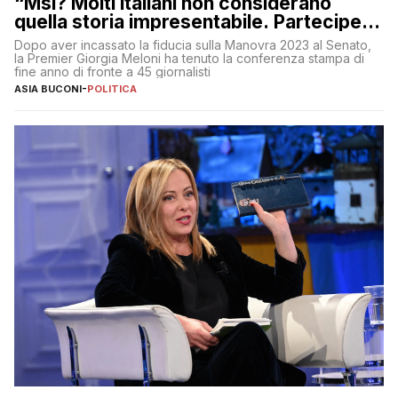
“Msi? Molti italiani non considerano
quella storia impresentabile. Parteciperò
al 25 aprile”
Dopo aver incassato la fiducia sulla Manovra 2023 al Senato,
la Premier Giorgia Meloni ha tenuto la conferenza stampa di
fine anno di fronte a 45 giornalisti
ASIA BUCONI
-
POLITICA