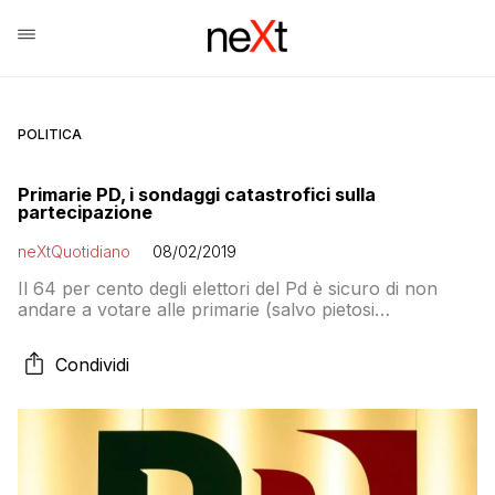
POLITICA
Primarie PD, i sondaggi catastrofici sulla
partecipazione
neXtQuotidiano
08/02/2019
Il 64 per cento degli elettori del Pd è sicuro di non
andare a votare alle primarie (salvo pietosi
ripensamenti dell’ultim’ora). Quasi sette elettori su dieci:
un dato clamoroso
Condividi