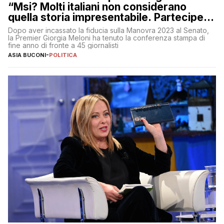
“Msi? Molti italiani non considerano
quella storia impresentabile. Parteciperò
al 25 aprile”
Dopo aver incassato la fiducia sulla Manovra 2023 al Senato,
la Premier Giorgia Meloni ha tenuto la conferenza stampa di
fine anno di fronte a 45 giornalisti
ASIA BUCONI
-
POLITICA