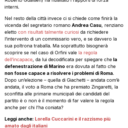
Roberto Gualtieri) ha ribaltato i rapporti di forza
interni.
Nel resto della città invece ci si chiede come finirà la
vicenda del segretario romano
Andrea Casu
, renziano
eletto
con risultati talmente curiosi
da richiedere
l’intervento di un commissario vero, e se davvero la
sua poltrona traballa. Ma soprattutto bisognerà
scoprire se nel caso di Orfini vale
la regola
dell’incapace
, da lui decodificata per spiegare che
la
defenestrazione di Marino
era dovuta al fatto che
non fosse capace a risolvere i problemi di Roma
.
Dopo un’elezione – quella di Giachetti – andata com’è
andata, il voto a Roma che ha premiato Zingaretti, la
sconfitta alle primarie municipali dei candidati del
partito è o non è il momento di far valere la regola
anche per chi l’ha coniata?
Leggi anche:
Lorella Cuccarini e il razzismo più
amato dagli italiani