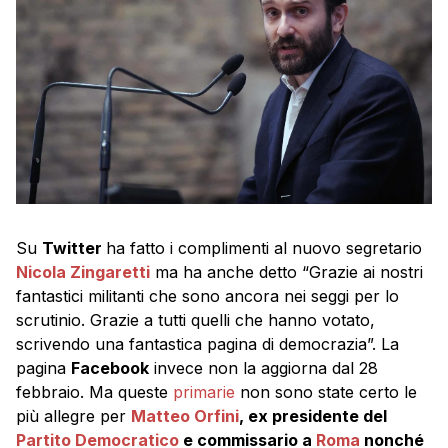
Su
Twitter
ha fatto i complimenti al nuovo segretario
Nicola Zingaretti
ma ha anche detto “Grazie ai nostri
fantastici militanti che sono ancora nei seggi per lo
scrutinio. Grazie a tutti quelli che hanno votato,
scrivendo una fantastica pagina di democrazia”. La
pagina
Facebook
invece non la aggiorna dal 28
febbraio. Ma queste
primarie
non sono state certo le
più allegre per
Matteo Orfini
, ex presidente del
Partito Democratico
e commissario a
Roma
nonché