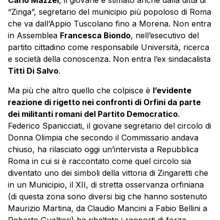
Carlo Mazzei
, il giovane e stimato anche dalla ditta di
“Zinga”, segretario del municipio più popoloso di Roma
che va dall’Appio Tuscolano fino a Morena. Non entra
in Assemblea
Francesca Biondo
, nell’esecutivo del
partito cittadino come responsabile Università, ricerca
e società della conoscenza. Non entra l’ex sindacalista
Titti Di Salvo
.
Ma più che altro quello che colpisce è
l’evidente
reazione di rigetto nei confronti di Orfini da parte
dei militanti romani del Partito Democratico
.
Federico Spanicciati, il giovane segretario del circolo di
Donna Olimpia che secondo il Commissario andava
chiuso, ha rilasciato oggi un’intervista a Repubblica
Roma in cui si è raccontato come quel circolo sia
diventato uno dei simboli della vittoria di Zingaretti che
in un Municipio, il XII, di stretta osservanza orfiniana
(di questa zona sono diversi big che hanno sostenuto
Maurizio Martina, da Claudio Mancini a Fabio Bellini a