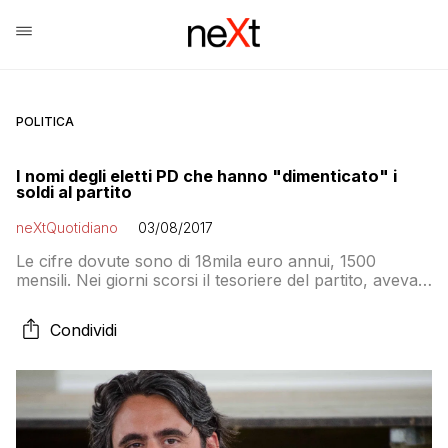
POLITICA
I nomi degli eletti PD che hanno "dimenticato" i
soldi al partito
neXtQuotidiano
03/08/2017
Le cifre dovute sono di 18mila euro annui, 1500
mensili. Nei giorni scorsi il tesoriere del partito, aveva
minacciato a mezzo stampa di cominciare a tirare fuori
i nomi di chi non si era messo in regola
Condividi