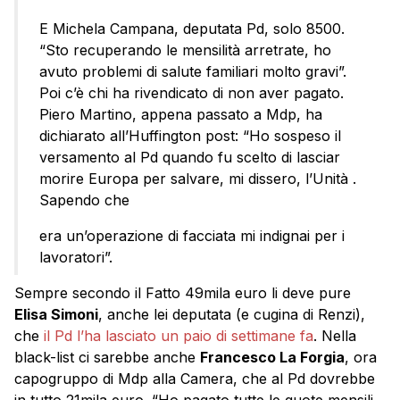
E Michela Campana, deputata Pd, solo 8500.
“Sto recuperando le mensilità arretrate, ho
avuto problemi di salute familiari molto gravi”.
Poi c’è chi ha rivendicato di non aver pagato.
Piero Martino, appena passato a Mdp, ha
dichiarato all’Huffington post: “Ho sospeso il
versamento al Pd quando fu scelto di lasciar
morire Europa per salvare, mi dissero, l’Unità .
Sapendo che
era un’operazione di facciata mi indignai per i
lavoratori”.
Sempre secondo il Fatto 49mila euro li deve pure
Elisa Simoni
, anche lei deputata (e cugina di Renzi),
che
il Pd l’ha lasciato un paio di settimane fa
. Nella
black-list ci sarebbe anche
Francesco La Forgia
, ora
capogruppo di Mdp alla Camera, che al Pd dovrebbe
in tutto 21mila euro. “Ho pagato tutte le quote mensili