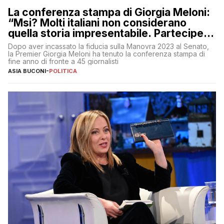
La conferenza stampa di Giorgia Meloni:
“Msi? Molti italiani non considerano
quella storia impresentabile. Parteciperò
al 25 aprile”
Dopo aver incassato la fiducia sulla Manovra 2023 al Senato,
la Premier Giorgia Meloni ha tenuto la conferenza stampa di
fine anno di fronte a 45 giornalisti
ASIA BUCONI
-
POLITICA