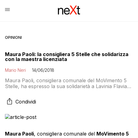
OPINIONI
Maura Paoli: la consigliera 5 Stelle che solidarizza
con la maestra licenziata
Mario Neri
14/06/2018
Maura Paoli, consigliera comunale del MoVimento 5
Stelle, ha espresso la sua solidarietà a Lavinia Flavia
Cassaro, l’insegnante degli scontri a Torino
licenziata per avere insultato, durante un corteo
Condividi
contro CasaPound, i poliziotti schierati. La
professoressa Cassaro è stata anche indagata dalla
procura per istigazione a delinquere, oltraggio a
pubblico ufficiale e minacce dopo la pubblicazione […]
Maura Paoli
, consigliera comunale del
MoVimento 5