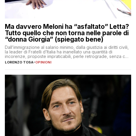
Ma davvero Meloni ha “asfaltato” Letta?
Tutto quello che non torna nelle parole di
“donna Giorgia” (spiegato bene)
Dall’immigrazione al salario minimo, dalla giustizia ai diritti civili,
la leader di Fratelli d’Italia ha inanellato una quantità di
incorenze, proposte impraticabili, perle retrograde, senza che
nessuno – a destra come a sinistra – glielo abbia fatto notare
LORENZO TOSA
-
OPINIONI