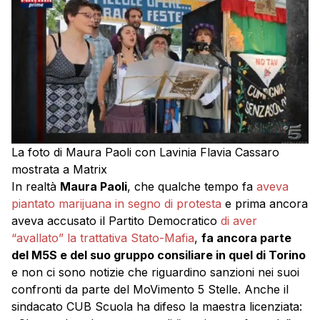
La foto di Maura Paoli con Lavinia Flavia Cassaro
mostrata a Matrix
In realtà
Maura Paoli
, che qualche tempo fa
aveva
piantato marijuana in segno di protesta
e prima ancora
aveva accusato il Partito Democratico
di aver
“avallato” la trattativa Stato-Mafia
,
fa ancora parte
del M5S e del suo gruppo consiliare in quel di Torino
e non ci sono notizie che riguardino sanzioni nei suoi
confronti da parte del MoVimento 5 Stelle. Anche il
sindacato CUB Scuola ha difeso la maestra licenziata: