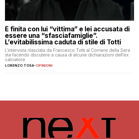
È finita con lui “vittima” e lei accusata di
essere una “sfasciafamiglie”.
L’evitabilissima caduta di stile di Totti
L’intervista rilasciata da Francesco Totti al Corriere della Sera
sta facendo discutere a causa di alcune dichiarazioni dell’ex
calciatore
LORENZO TOSA
-
OPINIONI