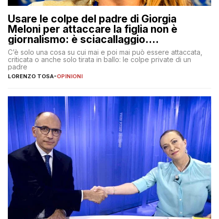
Usare le colpe del padre di Giorgia
Meloni per attaccare la figlia non è
giornalismo: è sciacallaggio.
Dimostriamo di essere diversi
C’è solo una cosa su cui mai e poi mai può essere attaccata,
criticata o anche solo tirata in ballo: le colpe private di un
padre
LORENZO TOSA
-
OPINIONI