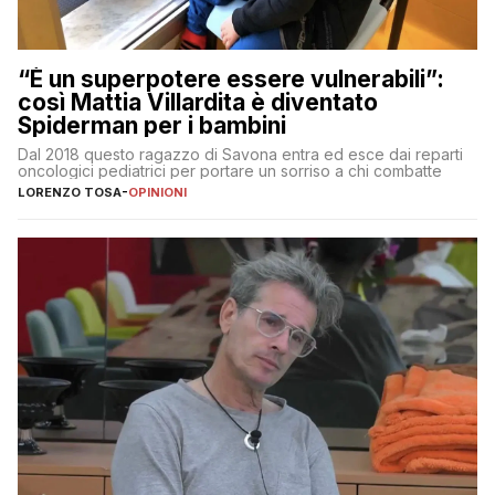
“È un superpotere essere vulnerabili”:
così Mattia Villardita è diventato
Spiderman per i bambini
Dal 2018 questo ragazzo di Savona entra ed esce dai reparti
oncologici pediatrici per portare un sorriso a chi combatte
LORENZO TOSA
-
OPINIONI