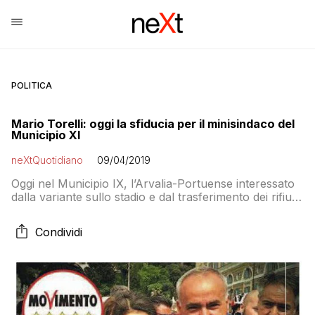
POLITICA
Mario Torelli: oggi la sfiducia per il minisindaco del
Municipio XI
neXtQuotidiano
09/04/2019
Oggi nel Municipio IX, l’Arvalia-Portuense interessato
dalla variante sullo stadio e dal trasferimento dei rifiuti
del Tmb Salario nella Valle Galeria, 156 mila abitanti, si
vota la mozione di sfiducia al presidente grillino
Condividi