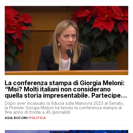
La conferenza stampa di Giorgia Meloni:
“Msi? Molti italiani non considerano
quella storia impresentabile. Parteciperò
al 25 aprile”
Dopo aver incassato la fiducia sulla Manovra 2023 al Senato,
la Premier Giorgia Meloni ha tenuto la conferenza stampa di
fine anno di fronte a 45 giornalisti
ASIA BUCONI
-
POLITICA