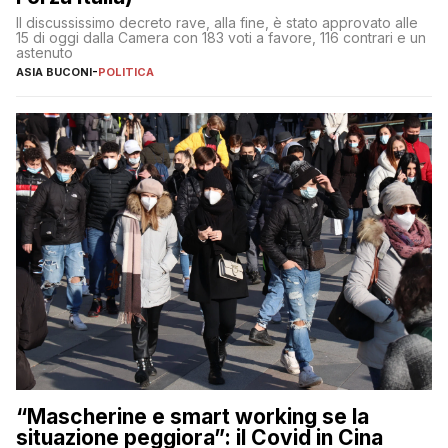
Il discussissimo decreto rave, alla fine, è stato approvato alle
15 di oggi dalla Camera con 183 voti a favore, 116 contrari e un
astenuto
ASIA BUCONI
-
POLITICA
“Mascherine e smart working se la
situazione peggiora”: il Covid in Cina