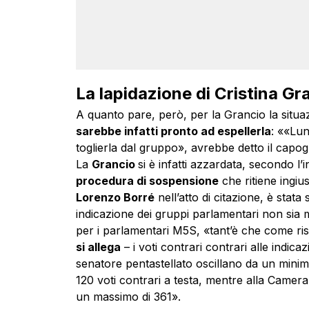
La lapidazione di Cristina Gr
A quanto pare, però, per la Grancio la situa
sarebbe infatti pronto ad espellerla
: ««Lun
toglierla dal gruppo», avrebbe detto il cap
La
Grancio
si è infatti azzardata, secondo l’in
procedura di sospensione
che ritiene ingiu
Lorenzo Borré
nell’atto di citazione, è stata
indicazione dei gruppi parlamentari non sia 
per i parlamentari M5S, «tant’è che come ris
si allega
– i voti contrari contrari alle indica
senatore pentastellato oscillano da un mini
120 voti contrari a testa, mentre alla Camera 
un massimo di 361».