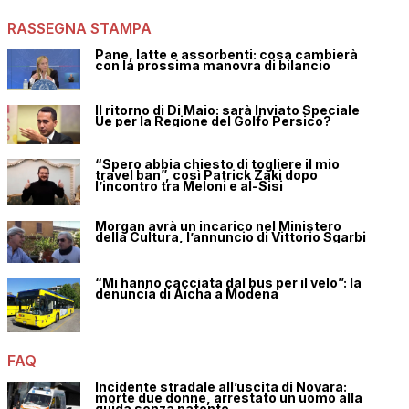
RASSEGNA STAMPA
Pane, latte e assorbenti: cosa cambierà
con la prossima manovra di bilancio
Il ritorno di Di Maio: sarà Inviato Speciale
Ue per la Regione del Golfo Persico?
“Spero abbia chiesto di togliere il mio
travel ban”, così Patrick Zaki dopo
l’incontro tra Meloni e al-Sisi
Morgan avrà un incarico nel Ministero
della Cultura, l’annuncio di Vittorio Sgarbi
“Mi hanno cacciata dal bus per il velo”: la
denuncia di Aicha a Modena
FAQ
Incidente stradale all’uscita di Novara:
morte due donne, arrestato un uomo alla
guida senza patente