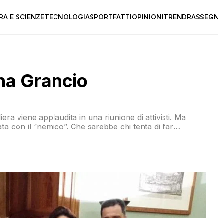
RA E SCIENZE
TECNOLOGIA
SPORT
FATTI
OPINIONI
TREND
RASSEGN
ina Grancio
iera viene applaudita in una riunione di attivisti. Ma
a con il “nemico”. Che sarebbe chi tenta di far
e ex colleghe e dei nominati grillini. E l’intenzione di