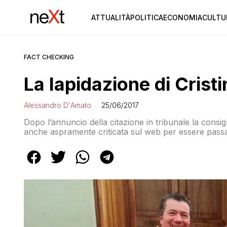
ATTUALITÀ
POLITICA
ECONOMIA
CULTU
FACT CHECKING
La lapidazione di Crist
Alessandro D'Amato
25/06/2017
Dopo l’annuncio della citazione in tribunale la consigl
anche aspramente criticata sul web per essere passat
rispettare la legge e i regolamenti M5S. Le critiche dell
cacciarla lunedì dal gruppo