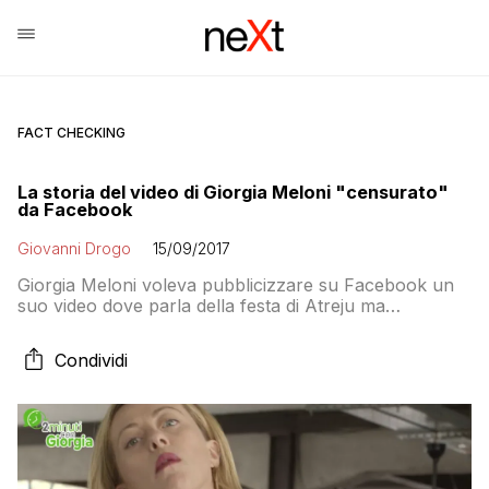
FACT CHECKING
La storia del video di Giorgia Meloni "censurato"
da Facebook
Giovanni Drogo
15/09/2017
Giorgia Meloni voleva pubblicizzare su Facebook un
suo video dove parla della festa di Atreju ma
l’inserzione è stata rifiutata. Censura da parte di
Facebook e degli integralisti del mondialismo oppure
Condividi
errore umano? Non è che alla fine si scopre che il
vero razzista è Facebook?