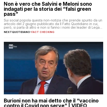
Non è vero che Salvini e Meloni sono
indagati per la storia dei “falsi green
pass”
Sui social popola questa non-notizia che prende spunto da un
articolo del 2 giugno pubblicato da Il Fatto Quotidiano in cui,
però, si parla di altro e non si fanno i nomi dei leader di Lega e
Fratelli d’Italia
NEXTQUOTIDIANO
-
FACT CHECKING
Burioni non ha mai detto che il “vaccino
contro il Covid non serve” | VIDEO