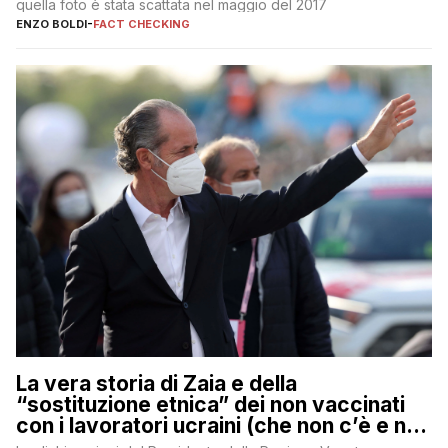
quella foto è stata scattata nel maggio del 2017
ENZO BOLDI
-
FACT CHECKING
La vera storia di Zaia e della
“sostituzione etnica” dei non vaccinati
con i lavoratori ucraini (che non c’è e non
ci sarà)