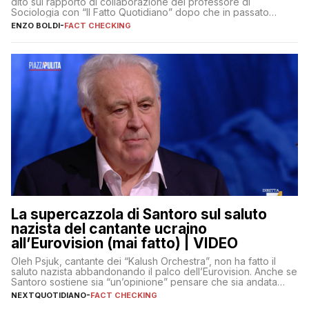
dito sul rapporto di collaborazione del professore di
Sociologia con “Il Fatto Quotidiano” dopo che in passato
erano volati stracci
ENZO BOLDI
-
FACT CHECKING
La supercazzola di Santoro sul saluto
nazista del cantante ucraino
all’Eurovision (mai fatto) | VIDEO
Oleh Psjuk, cantante dei “Kalush Orchestra”, non ha fatto il
saluto nazista abbandonando il palco dell’Eurovision. Anche se
Santoro sostiene sia “un’opinione” pensare che sia andata
così
NEXTQUOTIDIANO
-
FACT CHECKING