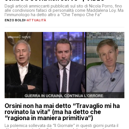
Dagli articoli ammiccanti pubblicati sul sito di Nicola Porro, fino
alle condivisioni fallaci di personalità come Maddalena Loy. Ma
l’immunologo ha detto altro a “Che Tempo Che Fa”
ENZO BOLDI
-
ATTUALITÀ
Orsini non ha mai detto “Travaglio mi ha
rovinato la vita” (ma ha detto che
“ragiona in maniera primitiva”)
La polemica sollevata da “Il Giornale” in questi giorni punta il