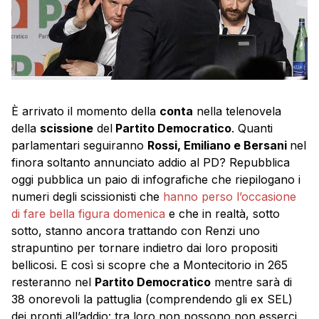
È arrivato il momento della
conta
nella telenovela
della
scissione
del
Partito Democratico
. Quanti
parlamentari seguiranno
Rossi, Emiliano e Bersani
nel
finora soltanto annunciato addio al PD? Repubblica
oggi pubblica un paio di infografiche che riepilogano i
numeri degli scissionisti che
hanno perso l’occasione
di fare bella figura domenica
e che in realtà, sotto
sotto, stanno ancora trattando con Renzi uno
strapuntino per tornare indietro dai loro propositi
bellicosi. E così si scopre che a Montecitorio in 265
resteranno nel
Partito Democratico
mentre sarà di
38 onorevoli la pattuglia (comprendendo gli ex SEL)
dei pronti all’addio: tra loro non possono non esserci