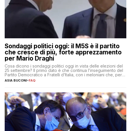
Sondaggi politici oggi: il M5S è il partito
che cresce di più, forte apprezzamento
per Mario Draghi
Cosa dicono i sondaggi politici oggi in vista delle elezioni del
25 settembre? Il primo dato è che continua l’inseguimento del
Partito Democratico a Fratelli d’Italia, con i meloniani che, però,
sembrano accumulare sempre più distacco affermandosi come
ASIA BUCONI
-
FAQ
primo partito con il 24% (+0,7% rispetto a fine luglio), un
punto davanti ai dem (al 23%). […]