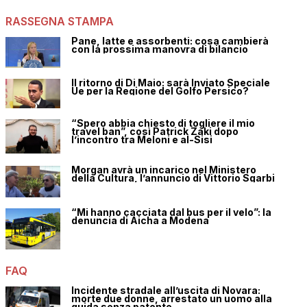
RASSEGNA STAMPA
Pane, latte e assorbenti: cosa cambierà
con la prossima manovra di bilancio
Il ritorno di Di Maio: sarà Inviato Speciale
Ue per la Regione del Golfo Persico?
“Spero abbia chiesto di togliere il mio
travel ban”, così Patrick Zaki dopo
l’incontro tra Meloni e al-Sisi
Morgan avrà un incarico nel Ministero
della Cultura, l’annuncio di Vittorio Sgarbi
“Mi hanno cacciata dal bus per il velo”: la
denuncia di Aicha a Modena
FAQ
Incidente stradale all’uscita di Novara:
morte due donne, arrestato un uomo alla
guida senza patente