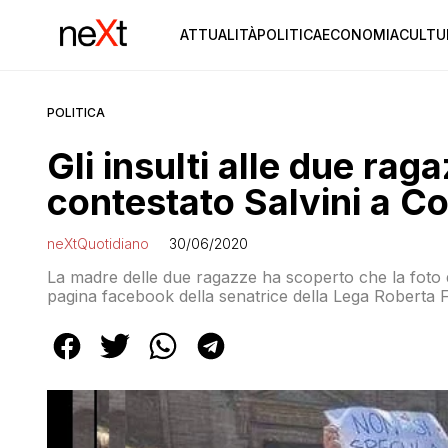
ATTUALITÀ
POLITICA
ECONOMIA
CULTU
POLITICA
Gli insulti alle due ra
contestato Salvini a 
neXtQuotidiano
30/06/2020
La madre delle due ragazze ha scoperto che la foto 
pagina facebook della senatrice della Lega Roberta Fe
La donna ha annunciato che denuncerà chi ha insultat