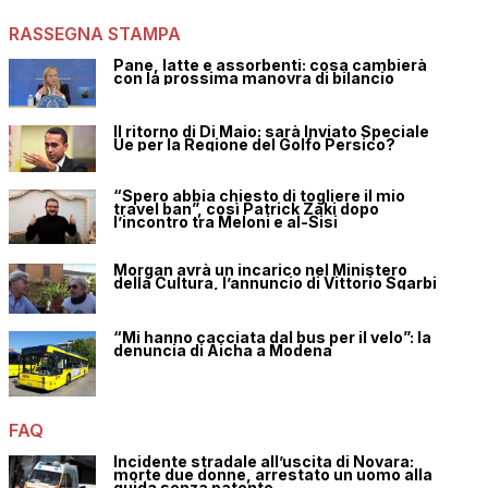
RASSEGNA STAMPA
Pane, latte e assorbenti: cosa cambierà
con la prossima manovra di bilancio
Il ritorno di Di Maio: sarà Inviato Speciale
Ue per la Regione del Golfo Persico?
“Spero abbia chiesto di togliere il mio
travel ban”, così Patrick Zaki dopo
l’incontro tra Meloni e al-Sisi
Morgan avrà un incarico nel Ministero
della Cultura, l’annuncio di Vittorio Sgarbi
“Mi hanno cacciata dal bus per il velo”: la
denuncia di Aicha a Modena
FAQ
Incidente stradale all’uscita di Novara:
morte due donne, arrestato un uomo alla
guida senza patente