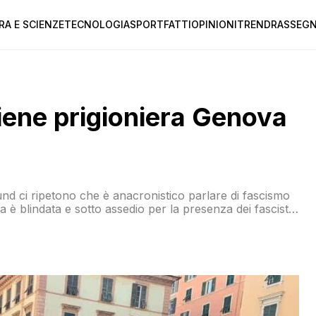
RA E SCIENZE
TECNOLOGIA
SPORT
FATTI
OPINIONI
TREND
RASSEGN
tiene prigioniera Genova
nd ci ripetono che è anacronistico parlare di fascismo
 è blindata e sotto assedio per la presenza dei fascisti