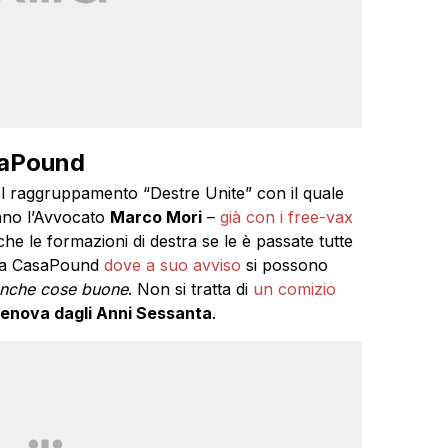
saPound
el raggruppamento “Destre Unite” con il quale
nno l’Avvocato
Marco Mori
–
già con i free-vax
che le formazioni di destra se le è passate tutte
re a CasaPound
dove a suo avviso
si possono
anche cose buone
. Non si tratta di
un comizio
 Genova dagli Anni Sessanta
.