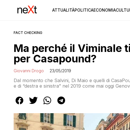
ATTUALITÀ
POLITICA
ECONOMIA
CULTU
FACT CHECKING
Ma perché il Viminale 
per Casapound?
Giovanni Drogo
23/05/2019
Dal momento che Salvini, Di Maio e quelli di CasaPou
e di “destra e sinistra” nel 2019 come mai oggi Genova
del terzo millennio in città?