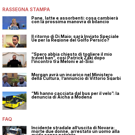
RASSEGNA STAMPA
Pane, latte e assorbenti: cosa cambierà
con la prossima manovra di bilancio
Il ritorno di Di Maio: sarà Inviato Speciale
Ue per la Regione del Golfo Persico?
“Spero abbia chiesto di togliere il mio
travel ban”, così Patrick Zaki dopo
l’incontro tra Meloni e al-Sisi
Morgan avrà un incarico nel Ministero
della Cultura, l’annuncio di Vittorio Sgarbi
“Mi hanno cacciata dal bus per il velo”: la
denuncia di Aicha a Modena
FAQ
Incidente stradale all’uscita di Novara:
morte due donne, arrestato un uomo alla
guida senza patente