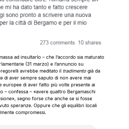
in massa ad insultarlo – che l’accordo sia maturato
arlamentarie (31 marzo) e l’annuncio su
Gregorelli avrebbe meditato il
tradimento
già da
te di aver sempre saputo di non avere mai
 europee di aver fatto più volte presente ai
erto – confessa – «avere quattro Bergamaschi
essione», segno forse che anche se si fosse
to speranze. Oppure che gli equilibri locali
abilmente compromessi.