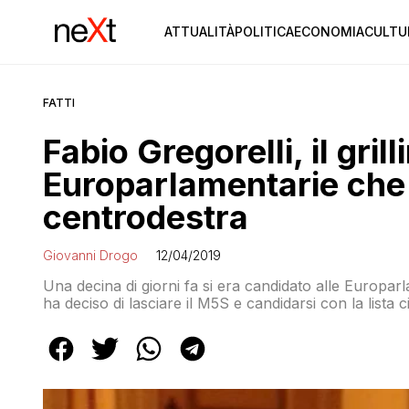
ATTUALITÀ
POLITICA
ECONOMIA
CULTU
FATTI
Fabio Gregorelli, il gril
Europarlamentarie che 
centrodestra
Giovanni Drogo
12/04/2019
Una decina di giorni fa si era candidato alle Europa
ha deciso di lasciare il M5S e candidarsi con la lista 
Stucchi alle prossime comunali. Quando si dice allean