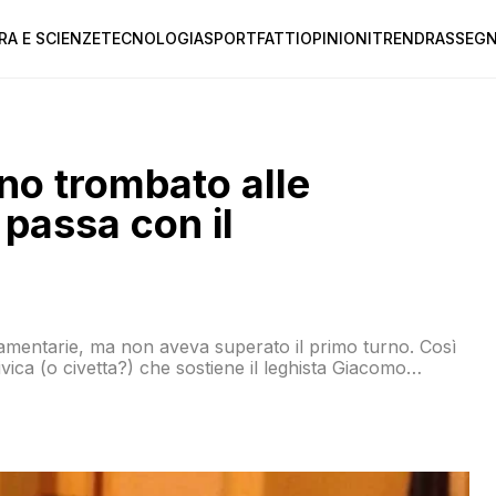
RA E SCIENZE
TECNOLOGIA
SPORT
FATTI
OPINIONI
TREND
RASSEGN
lino trombato alle
passa con il
rlamentarie, ma non aveva superato il primo turno. Così
civica (o civetta?) che sostiene il leghista Giacomo
za giallo-verde!