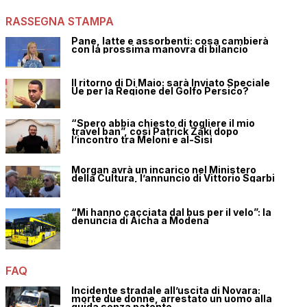
RASSEGNA STAMPA
Pane, latte e assorbenti: cosa cambierà
con la prossima manovra di bilancio
Il ritorno di Di Maio: sarà Inviato Speciale
Ue per la Regione del Golfo Persico?
“Spero abbia chiesto di togliere il mio
travel ban”, così Patrick Zaki dopo
l’incontro tra Meloni e al-Sisi
Morgan avrà un incarico nel Ministero
della Cultura, l’annuncio di Vittorio Sgarbi
“Mi hanno cacciata dal bus per il velo”: la
denuncia di Aicha a Modena
FAQ
Incidente stradale all’uscita di Novara:
morte due donne, arrestato un uomo alla
guida senza patente