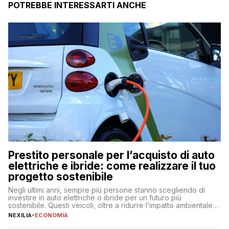
POTREBBE INTERESSARTI ANCHE
Prestito personale per l’acquisto di auto
elettriche e ibride: come realizzare il tuo
progetto sostenibile
Negli ultimi anni, sempre più persone stanno scegliendo di
investire in auto elettriche o ibride per un futuro più
sostenibile. Questi veicoli, oltre a ridurre l’impatto ambientale,
offrono vantaggi economici a lungo termine, come minori costi
NEXILIA
-
ECONOMIA
di gestione e benefici fiscali. Tuttavia, l’acquisto di un’auto
nuova rappresenta un impegno finanziario significativo. Come