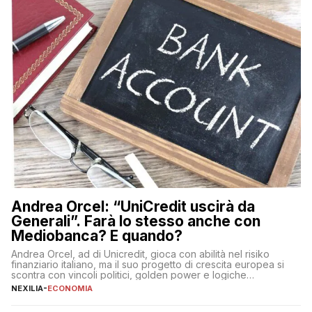
Andrea Orcel: “UniCredit uscirà da
Generali”. Farà lo stesso anche con
Mediobanca? E quando?
Andrea Orcel, ad di Unicredit, gioca con abilità nel risiko
finanziario italiano, ma il suo progetto di crescita europea si
scontra con vincoli politici, golden power e logiche
protezionistiche. Orcel e la mossa su Generali Andrea Orcel,
NEXILIA
-
ECONOMIA
ad di Unicredit, continua a sorprendere per la sua capacità di
muoversi con decisione in un contesto finanziario […]