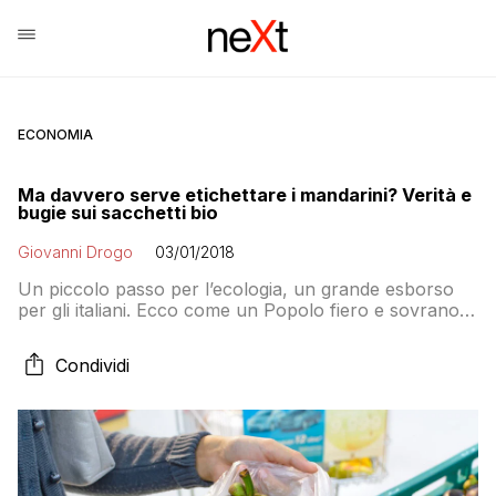
ECONOMIA
Ma davvero serve etichettare i mandarini? Verità e
bugie sui sacchetti bio
Giovanni Drogo
03/01/2018
Un piccolo passo per l’ecologia, un grande esborso
per gli italiani. Ecco come un Popolo fiero e sovrano
non si arrende alla tassa sulla spesa che ci costringerà
a pagare due centesimi di euro (0,02 euro) in più per
Condividi
la spesa. Tutti gli inutili “trucchi” per non pagare i
sacchetti e i limiti dell’attuale normativa sugli shopper
biodegradabili