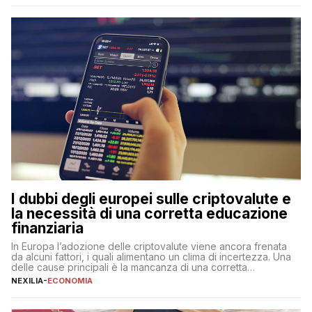
qualsiasi momento, offrendo un equilibrio tra sicurezza,
flessibilità e rendimento. Come funzionano […]
I dubbi degli europei sulle criptovalute e
la necessità di una corretta educazione
finanziaria
In Europa l’adozione delle criptovalute viene ancora frenata
da alcuni fattori, i quali alimentano un clima di incertezza. Una
delle cause principali è la mancanza di una corretta
educazione finanziaria, che impedisce ad una larga parte della
NEXILIA
-
ECONOMIA
popolazione di comprendere in modo adeguato il
funzionamento e le implicazioni di questi asset digitali. Dubbi
sulle criptovalute: […]