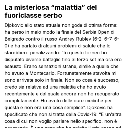
La misteriosa “malattia” del
fuoriclasse serbo
Djokovic allo stato attuale non gode di ottima forma:
ha perso in malo modo la finale del Serbia Open di
Belgrado contro il russo Andrey Rublev (6-2, 6-7, 6-
0) e ha parlato di alcuni problemi di salute che lo
starebbero penalizzando: “In questo torneo ho
disputato diverse battaglie fino al terzo set ma ora ero
esausto. Erano sensazioni strane, simile a quelle che
ho avuto a Montecarlo. Fortunatamente stavolta mi
sono arrivate solo in finale. Non so cosa è successo,
credo sia relativa ad una malattia che ho avuto
recentemente e dal quale ancora non ho recuperato
completamente. Ho avuto delle cure mediche per
questa e non era una cosa semplice”. Djokovic ha
specificato che non si tratta della Covid-19: “È un’altra
cosa di cui non voglio parlare nello specifico, non è
necessario. È una cosa che ha colpito il mio corpo ed