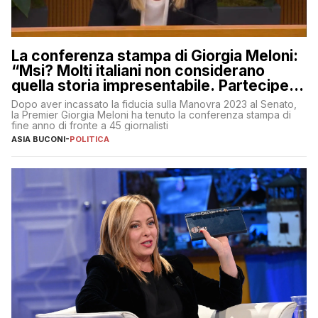
La conferenza stampa di Giorgia Meloni:
“Msi? Molti italiani non considerano
quella storia impresentabile. Parteciperò
al 25 aprile”
Dopo aver incassato la fiducia sulla Manovra 2023 al Senato,
la Premier Giorgia Meloni ha tenuto la conferenza stampa di
fine anno di fronte a 45 giornalisti
ASIA BUCONI
-
POLITICA