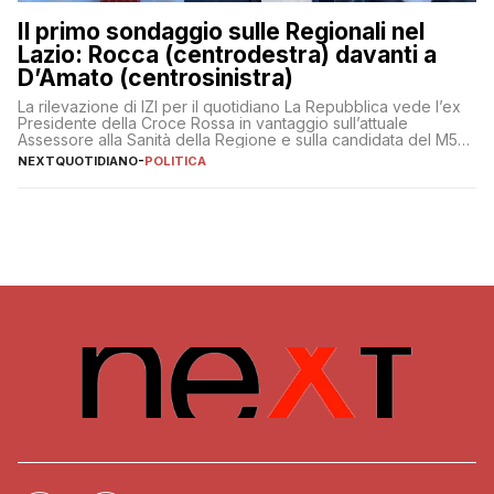
Il primo sondaggio sulle Regionali nel
Lazio: Rocca (centrodestra) davanti a
D’Amato (centrosinistra)
La rilevazione di IZI per il quotidiano La Repubblica vede l’ex
Presidente della Croce Rossa in vantaggio sull’attuale
Assessore alla Sanità della Regione e sulla candidata del M5S
Donatella Bianchi
NEXTQUOTIDIANO
-
POLITICA