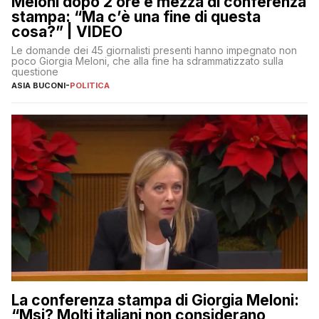
Meloni dopo 2 ore e mezza di conferenza
stampa: “Ma c’è una fine di questa
cosa?” | VIDEO
Le domande dei 45 giornalisti presenti hanno impegnato non
poco Giorgia Meloni, che alla fine ha sdrammatizzato sulla
questione
ASIA BUCONI
-
POLITICA
La conferenza stampa di Giorgia Meloni:
“Msi? Molti italiani non considerano