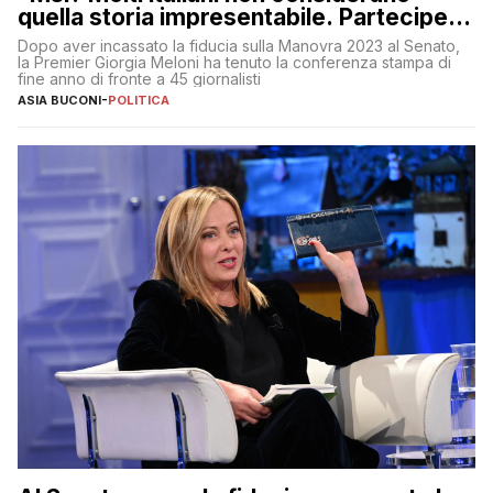
quella storia impresentabile. Parteciperò
al 25 aprile”
Dopo aver incassato la fiducia sulla Manovra 2023 al Senato,
la Premier Giorgia Meloni ha tenuto la conferenza stampa di
fine anno di fronte a 45 giornalisti
ASIA BUCONI
-
POLITICA