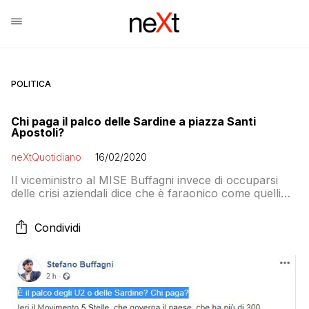
POLITICA
Chi paga il palco delle Sardine a piazza Santi
Apostoli?
neXtQuotidiano
16/02/2020
Il viceministro al MISE Buffagni invece di occuparsi
delle crisi aziendali dice che è faraonico come quelli
degli U2 e glielo hanno pagato i Benetton. La verità è
un’altra, ovviamente
Condividi