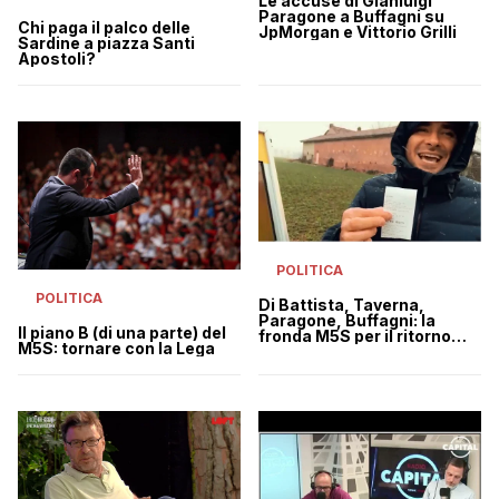
Le accuse di Gianluigi
Paragone a Buffagni su
Chi paga il palco delle
JpMorgan e Vittorio Grilli
Sardine a piazza Santi
Apostoli?
POLITICA
POLITICA
Di Battista, Taverna,
Paragone, Buffagni: la
Il piano B (di una parte) del
fronda M5S per il ritorno
M5S: tornare con la Lega
con la Lega