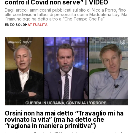
contro il Covid non serve” | VIDEO
Dagli articoli ammiccanti pubblicati sul sito di Nicola Porro, fino
alle condivisioni fallaci di personalità come Maddalena Loy. Ma
l’immunologo ha detto altro a “Che Tempo Che Fa”
ENZO BOLDI
-
ATTUALITÀ
Orsini non ha mai detto “Travaglio mi ha
rovinato la vita” (ma ha detto che
“ragiona in maniera primitiva”)