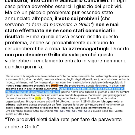
Lombardi
,
Vito Crimi
e
Giancarlo Cancelleri
. In ogni
caso prima dovrebbe esserci il giudizio dei probiviri.
Ma c’è un piccolo problema: pur essendo stato
annunciato all’epoca,
il voto sui probiviri
(che
servono
“a fare da paravento a Grillo”
)
non è mai
stato effettuato né ne sono stati comunicati i
risultati
. Prima quindi dovrà essere risolto questo
problema, anche se probabilmente qualcuno lo
derubricherebbe a roba da
azzeccagarbugli
. Di certo
non può decidere Grillo da solo
perché questo
violerebbe il regolamento entrato in vigore nemmeno
quindici giorni fa.
“Tre probiviri eletti dalla rete per fare da paravento
anche a Grillo”