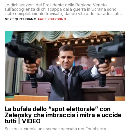
ci sarà)
Le dichiarazioni del Presidente della Regione Veneto
sull’accoglienza di chi scappa dalla guerra in Ucraina sono
state completamente travisate, dando vita a dei paradossali
falsi che girano sui social
NEXTQUOTIDIANO
-
FACT CHECKING
La bufala dello “spot elettorale” con
Zelensky che imbraccia i mitra e uccide
tutti | VIDEO
Sui social circola una scena spacciata per “pubblicità