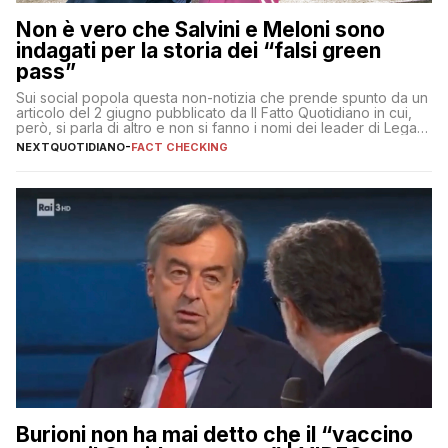
Non è vero che Salvini e Meloni sono
indagati per la storia dei “falsi green
pass”
Sui social popola questa non-notizia che prende spunto da un
articolo del 2 giugno pubblicato da Il Fatto Quotidiano in cui,
però, si parla di altro e non si fanno i nomi dei leader di Lega e
Fratelli d’Italia
NEXTQUOTIDIANO
-
FACT CHECKING
Burioni non ha mai detto che il “vaccino