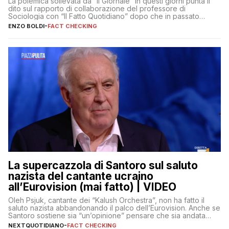
La polemica sollevata da “Il Giornale” in questi giorni punta il
dito sul rapporto di collaborazione del professore di
Sociologia con “Il Fatto Quotidiano” dopo che in passato
erano volati stracci
ENZO BOLDI
-
FACT CHECKING
La supercazzola di Santoro sul saluto
nazista del cantante ucraino
all’Eurovision (mai fatto) | VIDEO
Oleh Psjuk, cantante dei “Kalush Orchestra”, non ha fatto il
saluto nazista abbandonando il palco dell’Eurovision. Anche se
Santoro sostiene sia “un’opinione” pensare che sia andata
così
NEXTQUOTIDIANO
-
FACT CHECKING