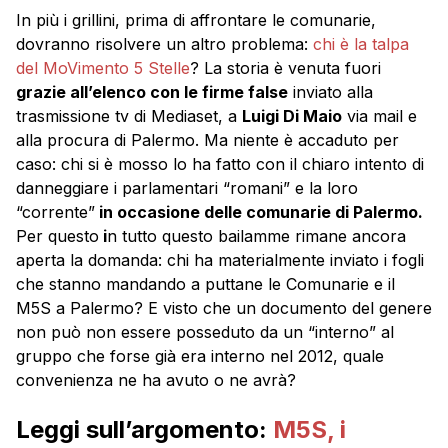
In più i grillini, prima di affrontare le comunarie,
dovranno risolvere un altro problema:
chi è la talpa
del MoVimento 5 Stelle
? La storia è venuta fuori
grazie all’elenco con le firme false
inviato alla
trasmissione tv di Mediaset, a
Luigi Di Maio
via mail e
alla procura di Palermo. Ma niente è accaduto per
caso: chi si è mosso lo ha fatto con il chiaro intento di
danneggiare i parlamentari “romani” e la loro
“corrente”
in occasione delle comunarie di Palermo.
Per questo
i
n tutto questo bailamme rimane ancora
aperta la domanda: chi ha materialmente inviato i fogli
che stanno mandando a puttane le Comunarie e il
M5S a Palermo? E visto che un documento del genere
non può non essere posseduto da un “interno” al
gruppo che forse già era interno nel 2012, quale
convenienza ne ha avuto o ne avrà?
Leggi sull’argomento:
M5S, i