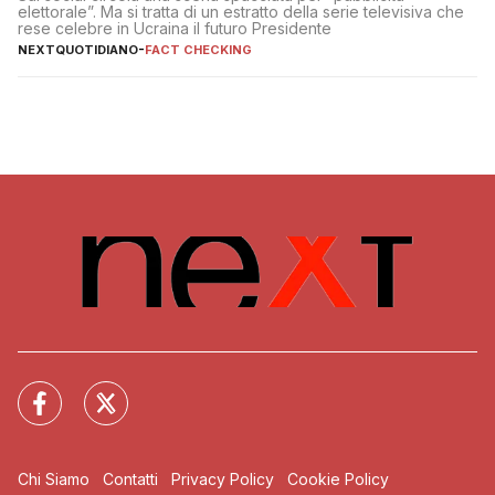
elettorale”. Ma si tratta di un estratto della serie televisiva che
rese celebre in Ucraina il futuro Presidente
NEXTQUOTIDIANO
-
FACT CHECKING
Chi Siamo
Contatti
Privacy Policy
Cookie Policy