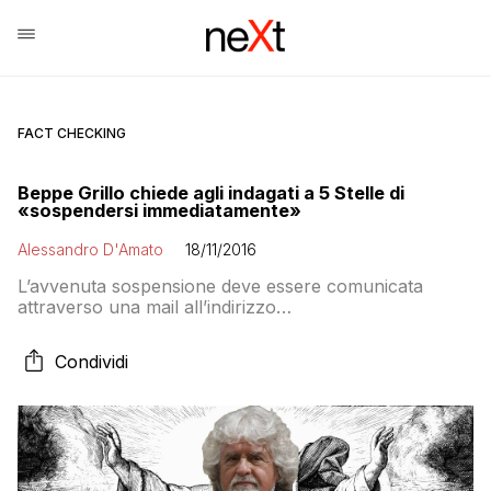
FACT CHECKING
Beppe Grillo chiede agli indagati a 5 Stelle di
«sospendersi immediatamente»
Alessandro D'Amato
18/11/2016
L’avvenuta sospensione deve essere comunicata
attraverso una mail all’indirizzo
listeciviche@movimento5stelle.it, dice Beppe con un
P.S. come ai bei vecchi tempi in cui l’unica cosa
Condividi
importante del post era quella scritta in fondo. Cosa
sta succedendo?