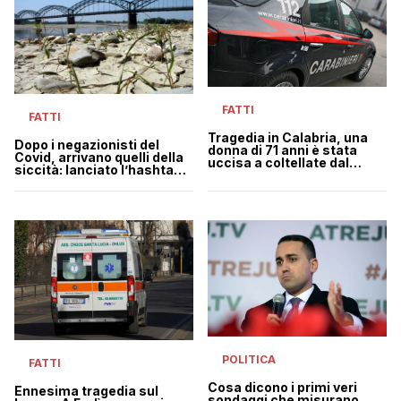
FATTI
FATTI
Tragedia in Calabria, una
Dopo i negazionisti del
donna di 71 anni è stata
Covid, arrivano quelli della
uccisa a coltellate dal
siccità: lanciato l’hashtag
marito
“Rubinetti Aperti”
POLITICA
FATTI
Cosa dicono i primi veri
Ennesima tragedia sul
sondaggi che misurano