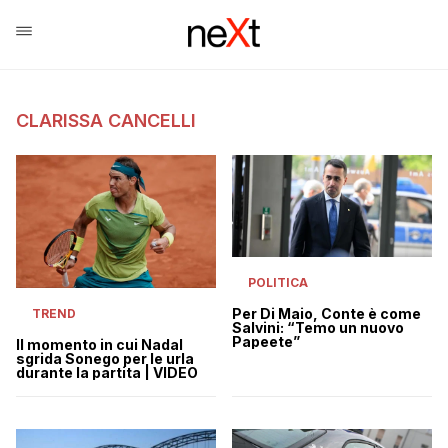
CLARISSA CANCELLI
POLITICA
Per Di Maio, Conte è come
TREND
Salvini: “Temo un nuovo
Papeete”
Il momento in cui Nadal
sgrida Sonego per le urla
durante la partita | VIDEO