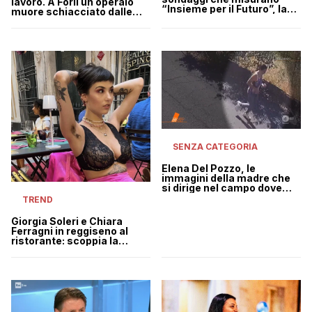
lavoro. A Forlì un operaio
“Insieme per il Futuro”, la
muore schiacciato dalle
nuova formazione di Luigi
merci
Di Maio
SENZA CATEGORIA
Elena Del Pozzo, le
immagini della madre che
si dirige nel campo dove
avrebbe seppellito il corpo
TREND
Giorgia Soleri e Chiara
Ferragni in reggiseno al
ristorante: scoppia la
polemica