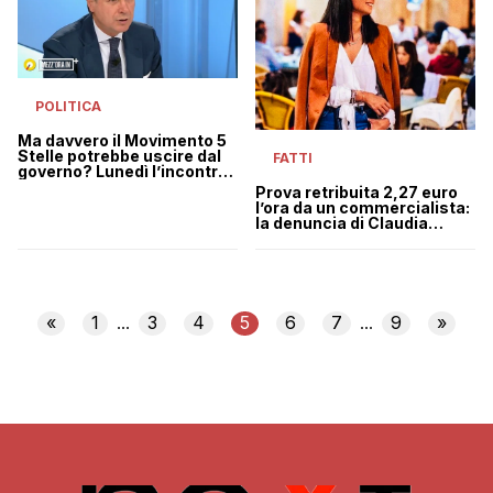
POLITICA
Ma davvero il Movimento 5
Stelle potrebbe uscire dal
FATTI
governo? Lunedì l’incontro
(decisivo?) tra Conte e
Prova retribuita 2,27 euro
Draghi
l’ora da un commercialista:
la denuncia di Claudia
Coppolecchia sui social
«
1
3
4
5
6
7
9
»
...
...