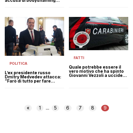
accusa di bodyshaming
contro Vanessa Incontrada
FATTI
POLITICA
Quale potrebbe essere il
vero motivo che ha spinto
L’ex presidente russo
Giovanni Vezzoli a uccidere
Dmitry Medvedev attacca:
il figlio della sua badante
“Farò di tutto per fare
sparire chi è contro la
Russia”
«
1
5
6
7
8
9
...