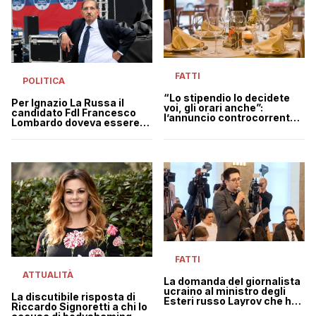
FATTI
POLITICA
“Lo stipendio lo decidete
Per Ignazio La Russa il
voi, gli orari anche”:
candidato FdI Francesco
l’annuncio controcorrente
Lombardo doveva essere
di un ristoratore in Puglia
arrestato dopo le elezioni
FATTI
ATTUALITÀ
La domanda del giornalista
ucraino al ministro degli
La discutibile risposta di
Esteri russo Lavrov che ha
Riccardo Signoretti a chi lo
spiazzato tutti | VIDEO