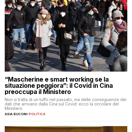
“Mascherine e smart working se la
situazione peggiora”: il Covid in Cina
preoccupa il Ministero
Non si tratta di un tuffo nel passato, ma delle conseguenze dei
dati che arrivano dalla Cina sul Covid: ecco la circolare del
Ministero
ASIA BUCONI
-
POLITICA