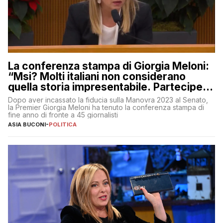
La conferenza stampa di Giorgia Meloni:
“Msi? Molti italiani non considerano
quella storia impresentabile. Parteciperò
al 25 aprile”
Dopo aver incassato la fiducia sulla Manovra 2023 al Senato,
la Premier Giorgia Meloni ha tenuto la conferenza stampa di
fine anno di fronte a 45 giornalisti
ASIA BUCONI
-
POLITICA