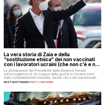
La vera storia di Zaia e della
“sostituzione etnica” dei non vaccinati
con i lavoratori ucraini (che non c’è e non
ci sarà)
Le dichiarazioni del Presidente della Regione Veneto
sull’accoglienza di chi scappa dalla guerra in Ucraina sono
state completamente travisate, dando vita a dei paradossali
falsi che girano sui social
NEXTQUOTIDIANO
-
FACT CHECKING