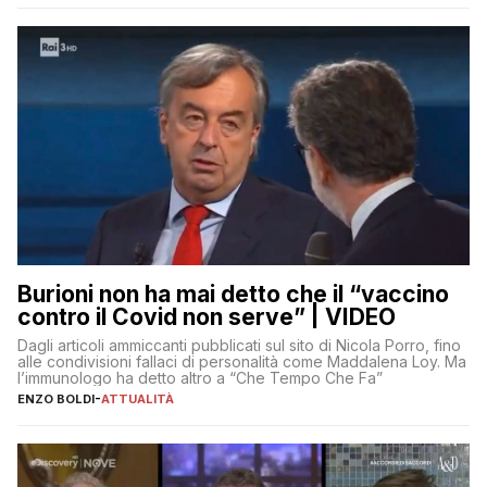
Burioni non ha mai detto che il “vaccino
contro il Covid non serve” | VIDEO
Dagli articoli ammiccanti pubblicati sul sito di Nicola Porro, fino
alle condivisioni fallaci di personalità come Maddalena Loy. Ma
l’immunologo ha detto altro a “Che Tempo Che Fa”
ENZO BOLDI
-
ATTUALITÀ