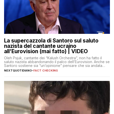
La supercazzola di Santoro sul saluto
nazista del cantante ucraino
all’Eurovision (mai fatto) | VIDEO
Oleh Psjuk, cantante dei “Kalush Orchestra”, non ha fatto il
saluto nazista abbandonando il palco dell’Eurovision. Anche se
Santoro sostiene sia “un’opinione” pensare che sia andata
così
NEXTQUOTIDIANO
-
FACT CHECKING