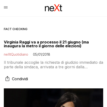
FACT CHECKING
Virginia Raggi va a processo il 21 giugno (ma
inaugura la metro il giorno delle elezioni)
neXtQuotidiano
05/01/2018
Il tribunale accoglie la richiesta di giudizio immediato da
parte della sindaca, arrivata a tre giorni dalla
celebrazione dell’udienza preliminare. Intanto,
racconta Repubblica Roma, si prepara
Condividi
un’inaugurazione speciale per la fermata San
Giovanni. Proprio nel giorno delle elezioni…