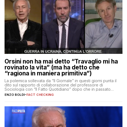
Orsini non ha mai detto “Travaglio mi ha
rovinato la vita” (ma ha detto che
“ragiona in maniera primitiva”)
La polemica sollevata da “Il Giornale” in questi giorni punta il
dito sul rapporto di collaborazione del professore di
Sociologia con “Il Fatto Quotidiano” dopo che in passato
erano volati stracci
ENZO BOLDI
-
FACT CHECKING