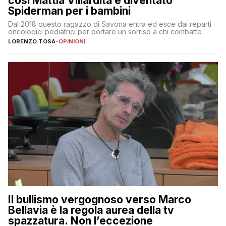
così Mattia Villardita è diventato
Spiderman per i bambini
Dal 2018 questo ragazzo di Savona entra ed esce dai reparti
oncologici pediatrici per portare un sorriso a chi combatte
LORENZO TOSA
-
OPINIONI
Il bullismo vergognoso verso Marco
Bellavia è la regola aurea della tv
spazzatura. Non l’eccezione