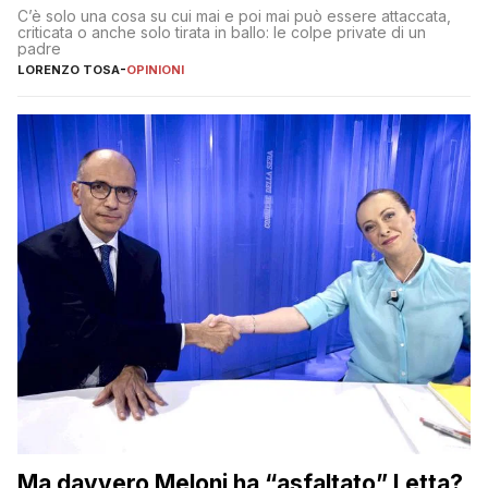
Dimostriamo di essere diversi
C’è solo una cosa su cui mai e poi mai può essere attaccata,
criticata o anche solo tirata in ballo: le colpe private di un
padre
LORENZO TOSA
-
OPINIONI
Ma davvero Meloni ha “asfaltato” Letta?