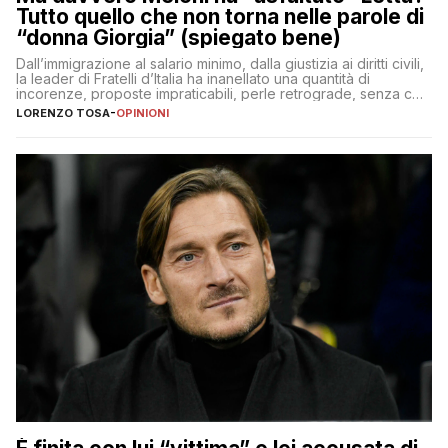
Tutto quello che non torna nelle parole di
“donna Giorgia” (spiegato bene)
Dall’immigrazione al salario minimo, dalla giustizia ai diritti civili,
la leader di Fratelli d’Italia ha inanellato una quantità di
incorenze, proposte impraticabili, perle retrograde, senza che
nessuno – a destra come a sinistra – glielo abbia fatto notare
LORENZO TOSA
-
OPINIONI