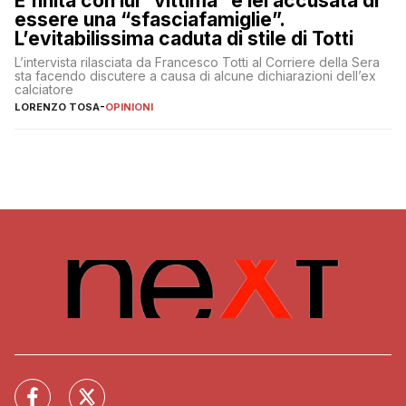
È finita con lui “vittima” e lei accusata di
essere una “sfasciafamiglie”.
L’evitabilissima caduta di stile di Totti
L’intervista rilasciata da Francesco Totti al Corriere della Sera
sta facendo discutere a causa di alcune dichiarazioni dell’ex
calciatore
LORENZO TOSA
-
OPINIONI