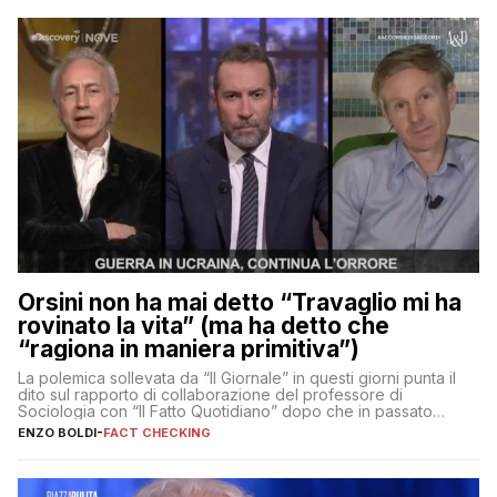
Orsini non ha mai detto “Travaglio mi ha
rovinato la vita” (ma ha detto che
“ragiona in maniera primitiva”)
La polemica sollevata da “Il Giornale” in questi giorni punta il
dito sul rapporto di collaborazione del professore di
Sociologia con “Il Fatto Quotidiano” dopo che in passato
erano volati stracci
ENZO BOLDI
-
FACT CHECKING