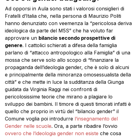
Ad opporsi in Aula sono stati i valorosi consiglieri di
Fratelli d’Italia che, nella persona di Maurizio Politi
hanno denunziato con veemenza la “pericolosa deriva
ideologica da parte del M5S” che ha voluto far
approvare un
bilancio secondo prospettive di
genere
. I cattolici schierati a difesa della famiglia
parlano di “attacco antropologico alla Famiglia” di una
mossa che serve solo allo scopo di “finanziare la
propaganda dell’ideologia gender, che è solo di alcuni
e principalmente della minoranza omosessualista della
città” e che mette in luce la sudditanza della Giunga
guidata da Virginia Raggi nei confronti di
pericolosissime teorie che mirano a plagiare lo
sviluppo dei bambini. Il timore di questi timorati infatti è
quello che proprio in virtù del “bilancio gender” il
Comune voglia poi introdurre
l’insegnamento del
Gender nelle scuole
. Ora, a parte ribadire l’ovvio
ovvero che l’ideologia gender non esiste
che cosa