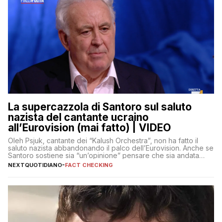
La supercazzola di Santoro sul saluto
nazista del cantante ucraino
all’Eurovision (mai fatto) | VIDEO
Oleh Psjuk, cantante dei “Kalush Orchestra”, non ha fatto il
saluto nazista abbandonando il palco dell’Eurovision. Anche se
Santoro sostiene sia “un’opinione” pensare che sia andata
così
NEXTQUOTIDIANO
-
FACT CHECKING