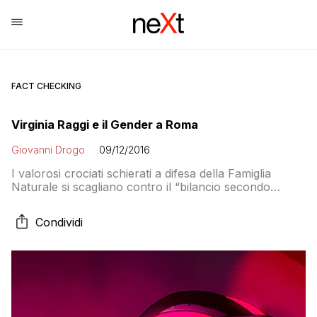
FACT CHECKING
Virginia Raggi e il Gender a Roma
Giovanni Drogo
09/12/2016
I valorosi crociati schierati a difesa della Famiglia
Naturale si scagliano contro il “bilancio secondo
prospettive di genere” fatto approvare al Campidoglio.
Ma lungi dall’aiutare i gay a prendere il potere a Roma
Condividi
si tratta di una questione relativa alle pari opportunità
tra uomo e donna. Qualcosa che evidentemente dà
fastidio a certi cattolici