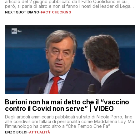
articolo del 2 giugno pubblicato da Il Fatto Quotidiano in cui,
però, si parla di altro e non si fanno i nomi dei leader di Lega e
Fratelli d’Italia
NEXTQUOTIDIANO
-
FACT CHECKING
Burioni non ha mai detto che il “vaccino
contro il Covid non serve” | VIDEO
Dagli articoli ammiccanti pubblicati sul sito di Nicola Porro, fino
alle condivisioni fallaci di personalità come Maddalena Loy. Ma
l’immunologo ha detto altro a “Che Tempo Che Fa”
ENZO BOLDI
-
ATTUALITÀ