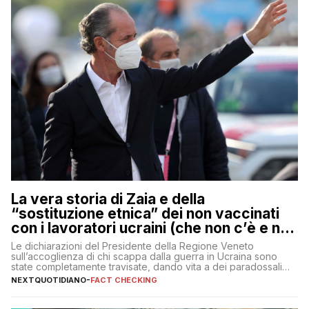
La vera storia di Zaia e della
“sostituzione etnica” dei non vaccinati
con i lavoratori ucraini (che non c’è e non
ci sarà)
Le dichiarazioni del Presidente della Regione Veneto
sull’accoglienza di chi scappa dalla guerra in Ucraina sono
state completamente travisate, dando vita a dei paradossali
falsi che girano sui social
NEXTQUOTIDIANO
-
FACT CHECKING