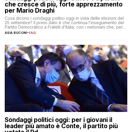
che cresce di più, forte apprezzamento
per Mario Draghi
Cosa dicono i sondaggi politici oggi in vista delle elezioni del
25 settembre? Il primo dato è che continua l’inseguimento del
Partito Democratico a Fratelli d’Italia, con i meloniani che, però,
sembrano accumulare sempre più distacco affermandosi come
ASIA BUCONI
-
FAQ
primo partito con il 24% (+0,7% rispetto a fine luglio), un
punto davanti ai dem (al 23%). […]
Sondaggi politici oggi: per i giovani il
leader più amato è Conte, il partito più