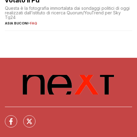
votato il Pd
Questa è la fotografia immortalata dai sondaggi politici di oggi
realizzati dall’istituto di ricerca Quorum/YouTrend per Sky
Tg24
ASIA BUCONI
-
FAQ