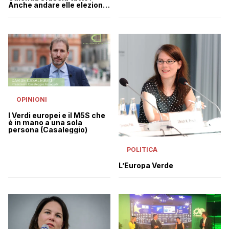
Anche andare elle elezioni
da solo
OPINIONI
I Verdi europei e il M5S che
è in mano a una sola
persona (Casaleggio)
POLITICA
L’Europa Verde