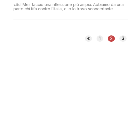
«Sul Mes faccio una riflessione più ampia. Abbiamo da una
parte chi tifa contro l’Italia, e io lo trovo sconcertante.
Dall’altra abbiamo chi considera il Mes la salvezza nazionale.
Non è vero neanche questo. Dobbiamo essere pragmatici.
Questa è la partita della vita per noi. E non è ancora finita.
Anzi, è appena iniziata».
«
1
2
3