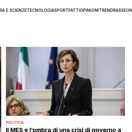
RA E SCIENZE
TECNOLOGIA
SPORT
FATTI
OPINIONI
TREND
RASSEGN
POLITICA
Il MES e l’ombra di una crisi di governo a