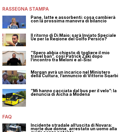
RASSEGNA STAMPA
Pane, latte e assorbenti: cosa cambierà
con la prossima manovra di bilancio
Il ritorno di Di Maio: sarà Inviato Speciale
Ue per la Regione del Golfo Persico?
“Spero abbia chiesto di togliere il mio
travel ban”, così Patrick Zaki dopo
l’incontro tra Meloni e al-Sisi
Morgan avrà un incarico nel Ministero
della Cultura, l’annuncio di Vittorio Sgarbi
“Mi hanno cacciata dal bus per il velo”: la
denuncia di Aicha a Modena
FAQ
Incidente stradale all’uscita di Novara:
morte due donne, arrestato un uomo alla