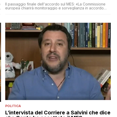
e
Il passaggio finale dell'accordo sul MES: «La Commissione
europea chiarirà monitoraggio e sorveglianza in accordo
con le regole del “Two Pack”». Un passaggio obbligato dal
Trattato del Meccanismo europeo che implica una
“sorveglianza rafforzata” da parte della stessa Commissione
e della Bce. Un richiamo alla vecchia Troika (manca l’Fmi)
che in teoria potrebbe portare alla richiesta di un doloroso
programma di aggiustamento macroeconomico
POLITICA
L’intervista del Corriere a Salvini che dice