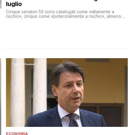
luglio
Cinque senatori 5S sono catalogati come «altamente a
rischio», cinque come «potenzialmente a rischio», almeno
altri dieci come “critici” ma con alte probabilità di essere
riconquistati alla causa
ECONOMIA