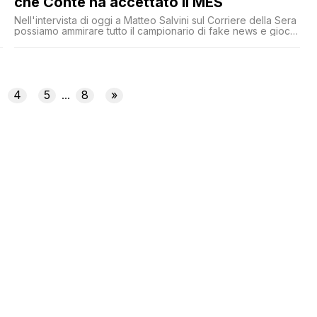
che Conte ha accettato il MES
Nell'intervista di oggi a Matteo Salvini sul Corriere della Sera
possiamo ammirare tutto il campionario di fake news e giochi
di parole su Conte che 'accetta' il MES senza uno straccio di
replica da parte dell'interlocutore
4
5
8
»
...