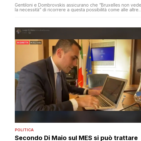
Gentiloni e Dombrovskis assicurano che “Bruxelles non ved
la necessità” di ricorrere a questa possibilità come alle altre
fornite dai regolamenti. Si tratta, però, di un impegno politico
che non ha basi giuridiche. I regolamenti non vengono
sospesi
POLITICA
Secondo Di Maio sul MES si può trattare