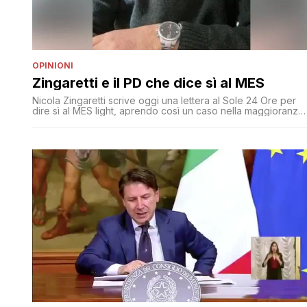
OPINIONI
Zingaretti e il PD che dice sì al MES
Nicola Zingaretti scrive oggi una lettera al Sole 24 Ore per
dire sì al MES light, aprendo così un caso nella maggioranza
di governo visto che il MoVimento 5 Stelle è contrario e
fornendo un formidabile argomento di critica all'opposizione
guidata da Salvini e Meloni: Dobbiamo puntare ad avere il
miglior sistema sanitario d’Europa e del [']