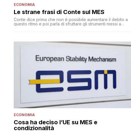
ECONOMIA
Le strane frasi di Conte sul MES
Conte dice prima che non è possibile aumentare il debito a
questo ritmo e poi parla di sfruttare gli strumenti messi a
disposizione dall'Europa, 'MES compreso'. Eppure il
presidente del Consiglio, contro alcuni pezzi della sua
maggioranza, aveva fino a ieri detto il contrario. Sta
cambiando idea?
ECONOMIA
Cosa ha deciso l’UE su MES e
condizionalità