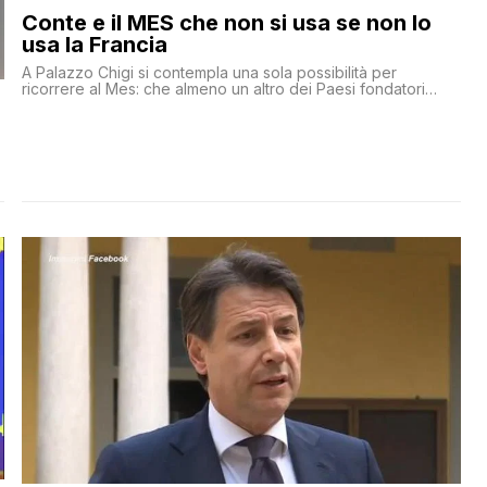
Conte e il MES che non si usa se non lo
usa la Francia
A Palazzo Chigi si contempla una sola possibilità per
ricorrere al Mes: che almeno un altro dei Paesi fondatori
dell’Ue ne faccia richiesta. Un identikit che in questa fase si
attaglia solo alla Francia