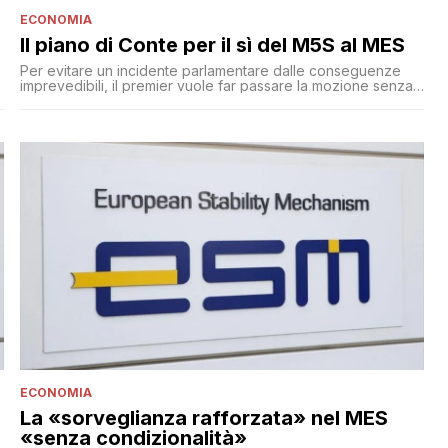
ECONOMIA
Il piano di Conte per il sì del M5S al MES
Per evitare un incidente parlamentare dalle conseguenze
imprevedibili, il premier vuole far passare la mozione senza
che i voti dei berlusconiani ' o di una parte di essi ' risultino
decisivi, soltanto aggiuntivi
ECONOMIA
La «sorveglianza rafforzata» nel MES
«senza condizionalità»