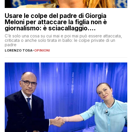
Usare le colpe del padre di Giorgia
Meloni per attaccare la figlia non è
giornalismo: è sciacallaggio.
Dimostriamo di essere diversi
C’è solo una cosa su cui mai e poi mai può essere attaccata,
criticata o anche solo tirata in ballo: le colpe private di un
padre
LORENZO TOSA
-
OPINIONI