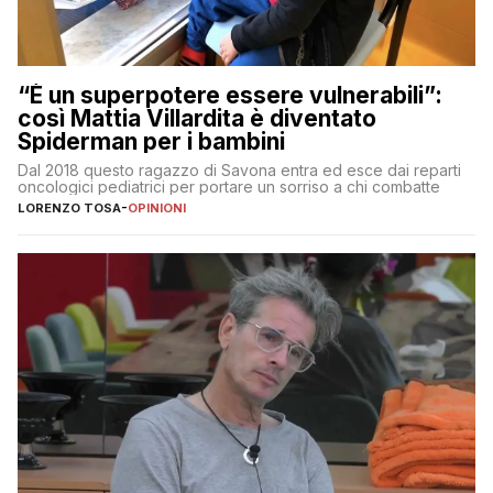
“È un superpotere essere vulnerabili”:
così Mattia Villardita è diventato
Spiderman per i bambini
Dal 2018 questo ragazzo di Savona entra ed esce dai reparti
oncologici pediatrici per portare un sorriso a chi combatte
LORENZO TOSA
-
OPINIONI