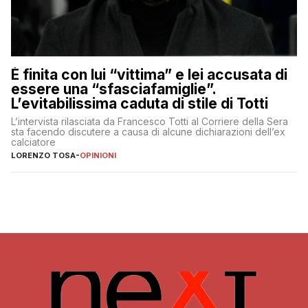
È finita con lui “vittima” e lei accusata di
essere una “sfasciafamiglie”.
L’evitabilissima caduta di stile di Totti
L’intervista rilasciata da Francesco Totti al Corriere della Sera
sta facendo discutere a causa di alcune dichiarazioni dell’ex
calciatore
LORENZO TOSA
-
OPINIONI