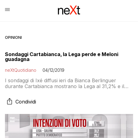
OPINIONI
Sondaggi Cartabianca, la Lega perde e Meloni
guadagna
neXtQuotidiano
04/12/2019
I sondaggi di Ixé diffusi ieri da Bianca Berlinguer
durante Cartabianca mostrano la Lega al 31,2% e il
Partito Democratico sopra il 20% (unica rilevazione
che lo dà sopra questa soglia). Secondo la rilevazione
Condividi
il MoVimento 5 Stelle è al 15,9% mentre Fratelli d’Italia
è all’11%, dimostrando che Salvini e Meloni sono
fratelli coltelli. Nel sondaggio […]