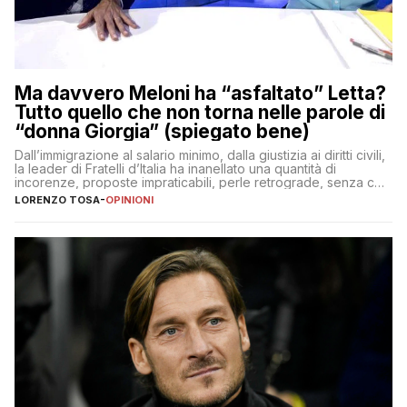
Ma davvero Meloni ha “asfaltato” Letta?
Tutto quello che non torna nelle parole di
“donna Giorgia” (spiegato bene)
Dall’immigrazione al salario minimo, dalla giustizia ai diritti civili,
la leader di Fratelli d’Italia ha inanellato una quantità di
incorenze, proposte impraticabili, perle retrograde, senza che
nessuno – a destra come a sinistra – glielo abbia fatto notare
LORENZO TOSA
-
OPINIONI