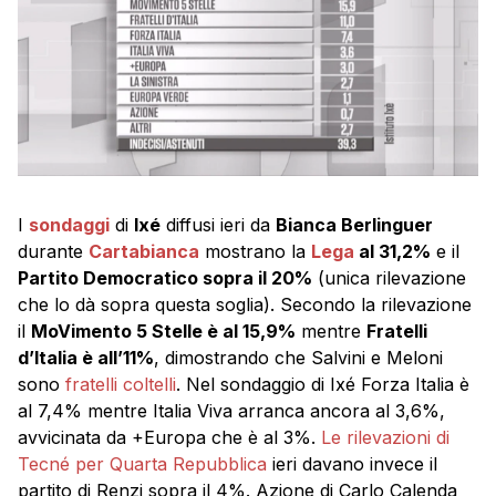
I
sondaggi
di
Ixé
diffusi ieri da
Bianca Berlinguer
durante
Cartabianca
mostrano la
Lega
al 31,2%
e il
Partito Democratico sopra il 20%
(unica rilevazione
che lo dà sopra questa soglia). Secondo la rilevazione
il
MoVimento 5 Stelle è al 15,9%
mentre
Fratelli
d’Italia è all’11%
, dimostrando che Salvini e Meloni
sono
fratelli coltelli
. Nel sondaggio di Ixé Forza Italia è
al 7,4% mentre Italia Viva arranca ancora al 3,6%,
avvicinata da +Europa che è al 3%.
Le rilevazioni di
Tecné per Quarta Repubblica
ieri davano invece il
partito di Renzi sopra il 4%. Azione di Carlo Calenda