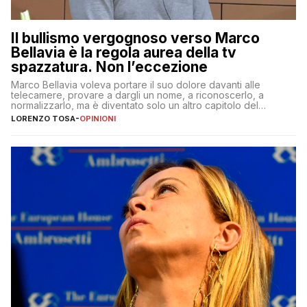
Il bullismo vergognoso verso Marco
Bellavia è la regola aurea della tv
spazzatura. Non l’eccezione
Marco Bellavia voleva portare il suo dolore davanti alle
telecamere, provare a dargli un nome, a riconoscerlo, a
normalizzarlo, ma è diventato solo un altro capitolo del
copione
LORENZO TOSA
-
OPINIONI