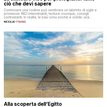
ciò che devi sapere
Cominciare una routine può sembrare un labirinto di sigle e
promesse: INCI interminabili, texture ovunque, consigli
contrastanti. In realtà, le basi sono poche e solide: una
detersione delicata che non impoverisce, un’idratazione
NEXILIA
-
TREND
calibrata con sieri e creme ben formulati, e la fotoprotezione
ogni mattina per preservare i progressi. Da qui si costruisce
tutto il resto. […]
Alla scoperta dell’Egitto