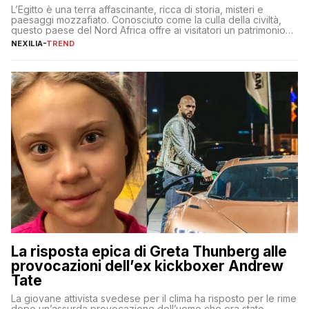
L’Egitto è una terra affascinante, ricca di storia, misteri e
paesaggi mozzafiato. Conosciuto come la culla della civiltà,
questo paese del Nord Africa offre ai visitatori un patrimonio
culturale unico al mondo. Attraverso i millenni, l’Egitto è stato il
NEXILIA
-
TREND
crocevia di grandi civiltà e culture, che hanno lasciato tracce
indelebili nella sua architettura, nelle tradizioni […]
La risposta epica di Greta Thunberg alle
provocazioni dell’ex kickboxer Andrew
Tate
La giovane attivista svedese per il clima ha risposto per le rime
dopo un’assurda provocazione dell’uomo che era stato