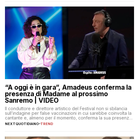
“A oggi è in gara”, Amadeus conferma la
presenza di Madame al prossimo
Sanremo | VIDEO
Il conduttore e direttore artistico del Festival non si sbilancia
sull’indagine per false vaccinazioni in cui sarebbe coinvolta la
cantante e, almeno per il momento, conferma la sua presenza
sul palco dell’Ariston
NEXTQUOTIDIANO
-
TREND