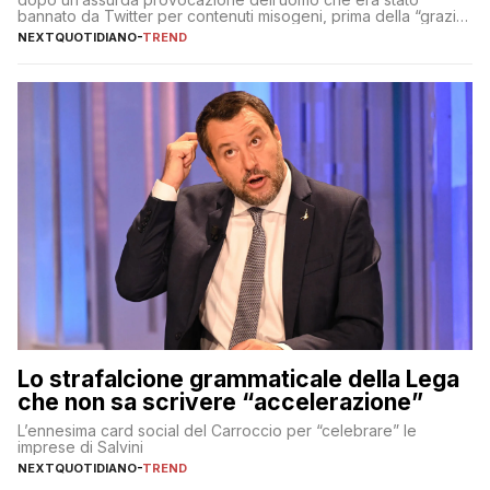
bannato da Twitter per contenuti misogeni, prima della “grazia”
di Elon Musk
NEXTQUOTIDIANO
-
TREND
Lo strafalcione grammaticale della Lega
che non sa scrivere “accelerazione”
L’ennesima card social del Carroccio per “celebrare” le
imprese di Salvini
NEXTQUOTIDIANO
-
TREND