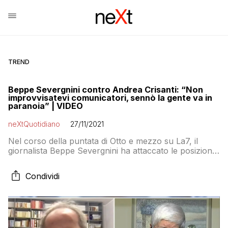
TREND
Beppe Severgnini contro Andrea Crisanti: “Non
improvvisatevi comunicatori, sennò la gente va in
paranoia” | VIDEO
neXtQuotidiano
27/11/2021
Nel corso della puntata di Otto e mezzo su La7, il
giornalista Beppe Severgnini ha attaccato le posizioni
espresse in diretta dal virologo Andrea Crisanti,
scettico sul vaccino ai bambini: “Ci sono i convegni per
Condividi
certe cose, non in prima serata”