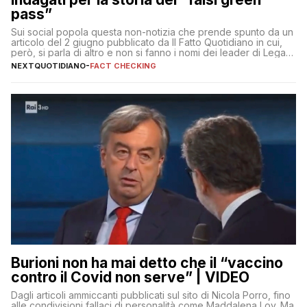
pass”
Sui social popola questa non-notizia che prende spunto da un
articolo del 2 giugno pubblicato da Il Fatto Quotidiano in cui,
però, si parla di altro e non si fanno i nomi dei leader di Lega e
Fratelli d’Italia
NEXTQUOTIDIANO
-
FACT CHECKING
Burioni non ha mai detto che il “vaccino
contro il Covid non serve” | VIDEO
Dagli articoli ammiccanti pubblicati sul sito di Nicola Porro, fino
alle condivisioni fallaci di personalità come Maddalena Loy. Ma