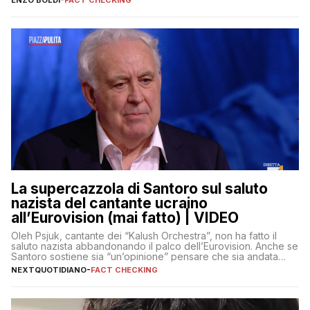
La supercazzola di Santoro sul saluto
nazista del cantante ucraino
all’Eurovision (mai fatto) | VIDEO
Oleh Psjuk, cantante dei “Kalush Orchestra”, non ha fatto il
saluto nazista abbandonando il palco dell’Eurovision. Anche se
Santoro sostiene sia “un’opinione” pensare che sia andata
così
NEXTQUOTIDIANO
-
FACT CHECKING