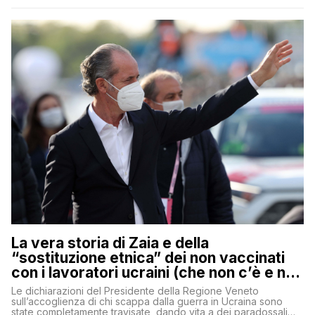
La vera storia di Zaia e della
“sostituzione etnica” dei non vaccinati
con i lavoratori ucraini (che non c’è e non
ci sarà)
Le dichiarazioni del Presidente della Regione Veneto
sull’accoglienza di chi scappa dalla guerra in Ucraina sono
state completamente travisate, dando vita a dei paradossali