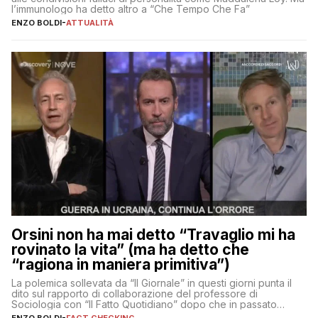
l’immunologo ha detto altro a “Che Tempo Che Fa”
ENZO BOLDI
-
ATTUALITÀ
Orsini non ha mai detto “Travaglio mi ha
rovinato la vita” (ma ha detto che
“ragiona in maniera primitiva”)
La polemica sollevata da “Il Giornale” in questi giorni punta il
dito sul rapporto di collaborazione del professore di
Sociologia con “Il Fatto Quotidiano” dopo che in passato
erano volati stracci
ENZO BOLDI
-
FACT CHECKING