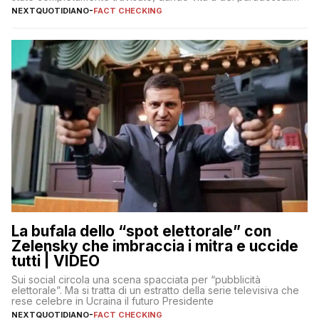
falsi che girano sui social
NEXTQUOTIDIANO
-
FACT CHECKING
La bufala dello “spot elettorale” con
Zelensky che imbraccia i mitra e uccide
tutti | VIDEO
Sui social circola una scena spacciata per “pubblicità
elettorale”. Ma si tratta di un estratto della serie televisiva che
rese celebre in Ucraina il futuro Presidente
NEXTQUOTIDIANO
-
FACT CHECKING