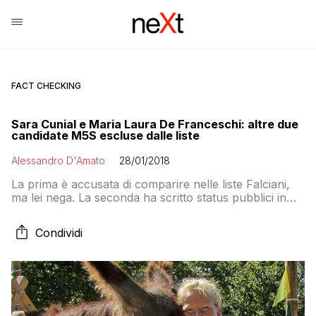
FACT CHECKING
Sara Cunial e Maria Laura De Franceschi: altre due
candidate M5S escluse dalle liste
Alessandro D'Amato
28/01/2018
La prima è accusata di comparire nelle liste Falciani,
ma lei nega. La seconda ha scritto status pubblici in
cui parlava di vaccini come genocidio, poi quando i
media se ne sono accorti li ha resi privati. Ma è stata
Condividi
esclusa lo stesso. La cosa curiosa è che i controllori
delle liste che hanno fatto fuori la gente per
“turpiloquio” non se ne sono accorti prima dei giornali.
Chissà come mai…