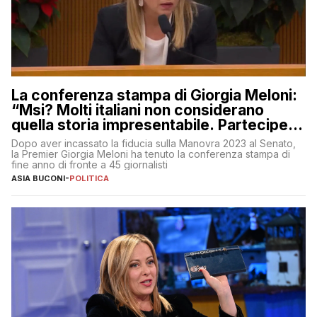
La conferenza stampa di Giorgia Meloni:
“Msi? Molti italiani non considerano
quella storia impresentabile. Parteciperò
al 25 aprile”
Dopo aver incassato la fiducia sulla Manovra 2023 al Senato,
la Premier Giorgia Meloni ha tenuto la conferenza stampa di
fine anno di fronte a 45 giornalisti
ASIA BUCONI
-
POLITICA