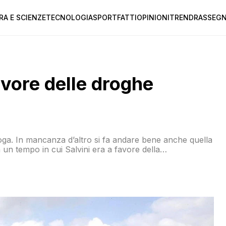
RA E SCIENZE
TECNOLOGIA
SPORT
FATTI
OPINIONI
TREND
RASSEGN
avore delle droghe
roga. In mancanza d’altro si fa andare bene anche quella
un tempo in cui Salvini era a favore della
tri sociali. Incredibile vero?