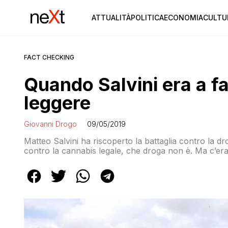
ATTUALITÀ
POLITICA
ECONOMIA
CULTU
FACT CHECKING
Quando Salvini era a f
leggere
Giovanni Drogo
09/05/2019
Matteo Salvini ha riscoperto la battaglia contro la d
contro la cannabis legale, che droga non è. Ma c’era 
liberalizzazione delle droghe leggere e difendeva i cen