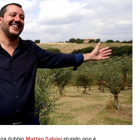
enza dubbio
Matteo Salvini
stupido non è.