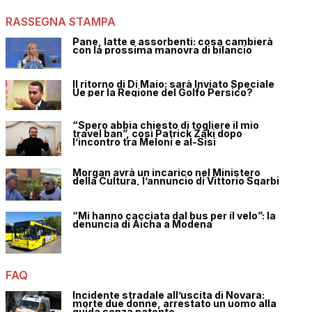
RASSEGNA STAMPA
Pane, latte e assorbenti: cosa cambierà
con la prossima manovra di bilancio
Il ritorno di Di Maio: sarà Inviato Speciale
Ue per la Regione del Golfo Persico?
“Spero abbia chiesto di togliere il mio
travel ban”, così Patrick Zaki dopo
l’incontro tra Meloni e al-Sisi
Morgan avrà un incarico nel Ministero
della Cultura, l’annuncio di Vittorio Sgarbi
“Mi hanno cacciata dal bus per il velo”: la
denuncia di Aicha a Modena
FAQ
Incidente stradale all’uscita di Novara:
morte due donne, arrestato un uomo alla
guida senza patente