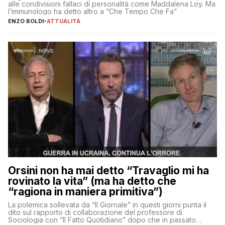
alle condivisioni fallaci di personalità come Maddalena Loy. Ma
l’immunologo ha detto altro a “Che Tempo Che Fa”
ENZO BOLDI
-
ATTUALITÀ
Orsini non ha mai detto “Travaglio mi ha
rovinato la vita” (ma ha detto che
“ragiona in maniera primitiva”)
La polemica sollevata da “Il Giornale” in questi giorni punta il
dito sul rapporto di collaborazione del professore di
Sociologia con “Il Fatto Quotidiano” dopo che in passato