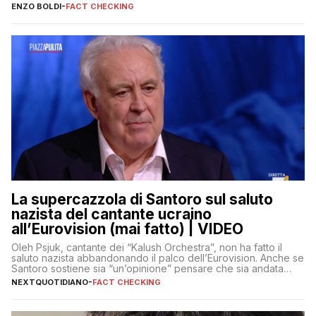
erano volati stracci
ENZO BOLDI
-
FACT CHECKING
La supercazzola di Santoro sul saluto
nazista del cantante ucraino
all’Eurovision (mai fatto) | VIDEO
Oleh Psjuk, cantante dei “Kalush Orchestra”, non ha fatto il
saluto nazista abbandonando il palco dell’Eurovision. Anche se
Santoro sostiene sia “un’opinione” pensare che sia andata
così
NEXTQUOTIDIANO
-
FACT CHECKING