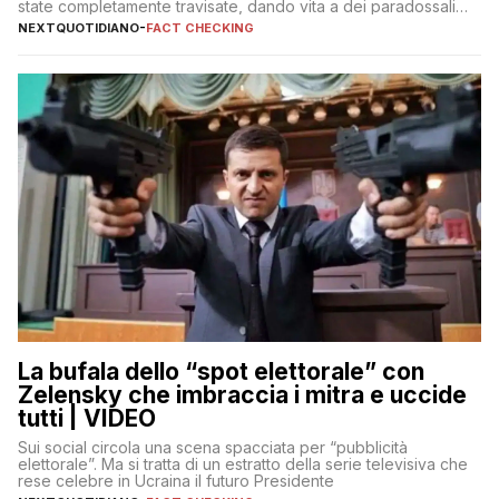
state completamente travisate, dando vita a dei paradossali
falsi che girano sui social
NEXTQUOTIDIANO
-
FACT CHECKING
La bufala dello “spot elettorale” con
Zelensky che imbraccia i mitra e uccide
tutti | VIDEO
Sui social circola una scena spacciata per “pubblicità
elettorale”. Ma si tratta di un estratto della serie televisiva che
rese celebre in Ucraina il futuro Presidente