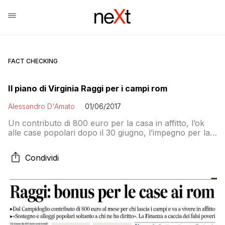
FACT CHECKING
Il piano di Virginia Raggi per i campi rom
Alessandro D'Amato
01/06/2017
Un contributo di 800 euro per la casa in affitto, l’ok
alle case popolari dopo il 30 giugno, l’impegno per la
scolarizzazione: la giunta spiega come userà i fondi
europei per garantire l’integrazione. Ma alle
Condividi
associazioni il piano non piace