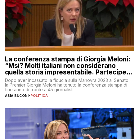
La conferenza stampa di Giorgia Meloni:
“Msi? Molti italiani non considerano
quella storia impresentabile. Parteciperò
al 25 aprile”
Dopo aver incassato la fiducia sulla Manovra 2023 al Senato,
la Premier Giorgia Meloni ha tenuto la conferenza stampa di
fine anno di fronte a 45 giornalisti
ASIA BUCONI
-
POLITICA