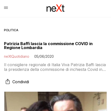
POLITICA
Patrizia Baffi lascia la commissione COVID in
Regione Lombardia
neXtQuotidiano
05/06/2020
Il consigliere regionale di Italia Viva Patrizia Baffi lascia
la presidenza della commissione di inchiesta Covid in
Lombardia. Le dimissioni sono state rassegnate questo
pomeriggio con una lettera al presidente del Consiglio
Condividi
regionale Alessandro Fermi. La Baffi, famosa per la
sua foto con Fontana da prima della sua elezione, era
stata sollecitata anche da Renzi […]