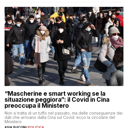
“Mascherine e smart working se la
situazione peggiora”: il Covid in Cina
preoccupa il Ministero
Non si tratta di un tuffo nel passato, ma delle conseguenze dei
dati che arrivano dalla Cina sul Covid: ecco la circolare del
Ministero
ASIA BUCONI
-
POLITICA