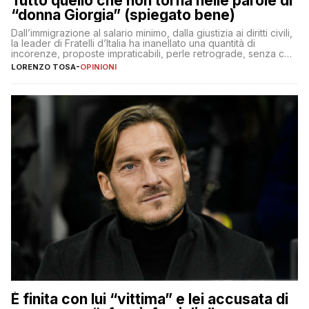
Tutto quello che non torna nelle parole di
“donna Giorgia” (spiegato bene)
Dall’immigrazione al salario minimo, dalla giustizia ai diritti civili,
la leader di Fratelli d’Italia ha inanellato una quantità di
incorenze, proposte impraticabili, perle retrograde, senza che
nessuno – a destra come a sinistra – glielo abbia fatto notare
LORENZO TOSA
-
OPINIONI
È finita con lui “vittima” e lei accusata di