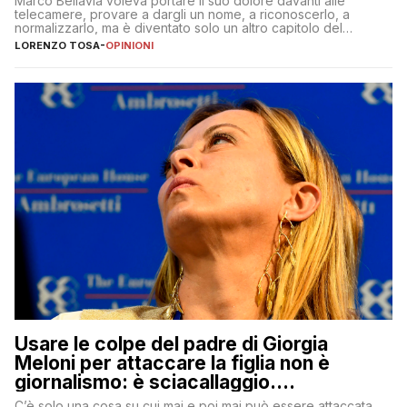
Marco Bellavia voleva portare il suo dolore davanti alle
telecamere, provare a dargli un nome, a riconoscerlo, a
normalizzarlo, ma è diventato solo un altro capitolo del
copione
LORENZO TOSA
-
OPINIONI
Usare le colpe del padre di Giorgia
Meloni per attaccare la figlia non è
giornalismo: è sciacallaggio.
Dimostriamo di essere diversi
C’è solo una cosa su cui mai e poi mai può essere attaccata,