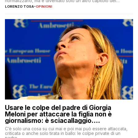
normalizzarlo, ma è diventato solo un altro capitolo del
copione
LORENZO TOSA
-
OPINIONI
Usare le colpe del padre di Giorgia
Meloni per attaccare la figlia non è
giornalismo: è sciacallaggio.
Dimostriamo di essere diversi
C’è solo una cosa su cui mai e poi mai può essere attaccata,
criticata o anche solo tirata in ballo: le colpe private di un
padre