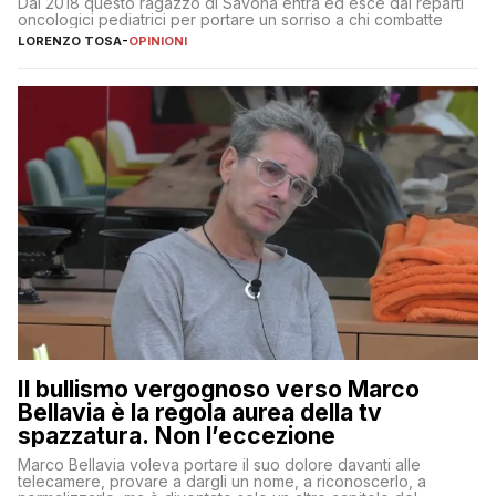
Dal 2018 questo ragazzo di Savona entra ed esce dai reparti
oncologici pediatrici per portare un sorriso a chi combatte
LORENZO TOSA
-
OPINIONI
Il bullismo vergognoso verso Marco
Bellavia è la regola aurea della tv
spazzatura. Non l’eccezione
Marco Bellavia voleva portare il suo dolore davanti alle
telecamere, provare a dargli un nome, a riconoscerlo, a