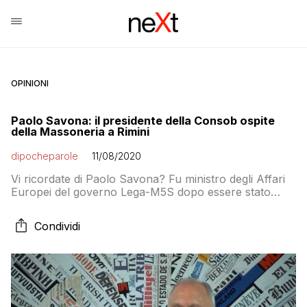
OPINIONI
Paolo Savona: il presidente della Consob ospite
della Massoneria a Rimini
dipocheparole
11/08/2020
Vi ricordate di Paolo Savona? Fu ministro degli Affari
Europei del governo Lega-M5S dopo essere stato
scelto per l’Economia su proposta di Matteo Salvini e
accettazione di Luigi Di Maio ma senza ricevere l’avallo
Condividi
del presidente della Repubblica Sergio Mattarella, il
che scatenò l’immonda gazzarra dell’ormai ex capo
politico del MoVimento 5 Stelle che ne […]