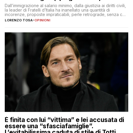
Dall’immigrazione al salario minimo, dalla giustizia ai diritti civili,
la leader di Fratelli d’Italia ha inanellato una quantità di
incorenze, proposte impraticabili, perle retrograde, senza che
nessuno – a destra come a sinistra – glielo abbia fatto notare
LORENZO TOSA
-
OPINIONI
È finita con lui “vittima” e lei accusata di
essere una “sfasciafamiglie”.
L’evitabilissima caduta di stile di Totti