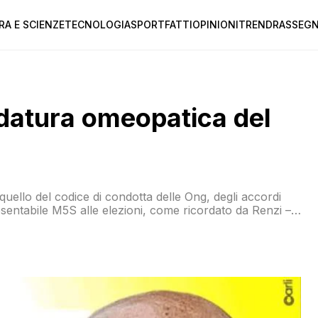
RA E SCIENZE
TECNOLOGIA
SPORT
FATTI
OPINIONI
TREND
RASSEGN
idatura omeopatica del
 quello del codice di condotta delle Ong, degli accordi
esentabile M5S alle elezioni, come ricordato da Renzi –
mbattere Salvini. Un dubbio sorge spontaneo