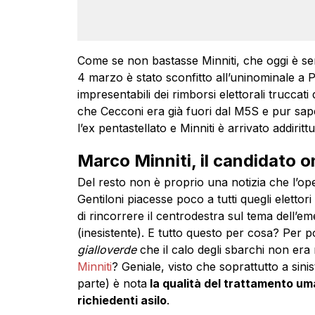
Come se non bastasse Minniti, che oggi è sen
4 marzo è stato sconfitto all’uninominale a
impresentabili dei rimborsi elettorali truccat
che Cecconi era già fuori dal M5S e pur sape
l’ex pentastellato e Minniti è arrivato addiritt
Marco Minniti, il candidato 
Del resto non è proprio una notizia che l’ope
Gentiloni piacesse poco a tutti quegli elettori 
di rincorrere il centrodestra sul tema dell’e
(inesistente). E tutto questo per cosa? Per p
gialloverde
che il calo degli sbarchi non era 
Minniti
? Geniale, visto che soprattutto a sinist
parte) è nota
la qualità del trattamento uman
richiedenti asilo
.