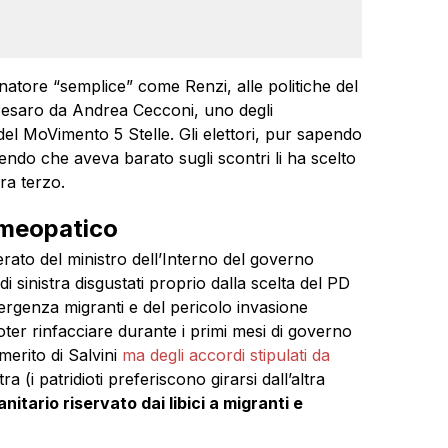
atore “semplice” come Renzi, alle politiche del
 Pesaro da Andrea Cecconi, uno degli
i del MoVimento 5 Stelle. Gli elettori, pur sapendo
ndo che aveva barato sugli scontri li ha scelto
ura terzo.
omeopatico
rato del ministro dell’Interno del governo
di sinistra disgustati proprio dalla scelta del PD
mergenza migranti e del pericolo invasione
oter rinfacciare durante i primi mesi di governo
merito di Salvini
ma degli accordi stipulati da
ra (i patridioti preferiscono girarsi dall’altra
itario riservato dai libici a migranti e