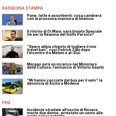
RASSEGNA STAMPA
Pane, latte e assorbenti: cosa cambierà
con la prossima manovra di bilancio
Il ritorno di Di Maio: sarà Inviato Speciale
Ue per la Regione del Golfo Persico?
“Spero abbia chiesto di togliere il mio
travel ban”, così Patrick Zaki dopo
l’incontro tra Meloni e al-Sisi
Morgan avrà un incarico nel Ministero
della Cultura, l’annuncio di Vittorio Sgarbi
“Mi hanno cacciata dal bus per il velo”: la
denuncia di Aicha a Modena
FAQ
Incidente stradale all’uscita di Novara:
morte due donne, arrestato un uomo alla
guida senza patente