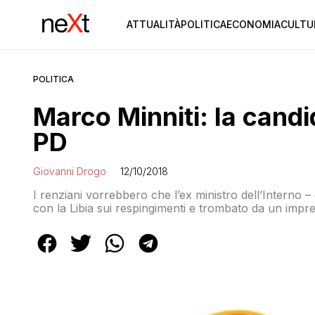
ATTUALITÀ
POLITICA
ECONOMIA
CULTU
POLITICA
Marco Minniti: la cand
PD
Giovanni Drogo
12/10/2018
I renziani vorrebbero che l’ex ministro dell’Interno –
con la Libia sui respingimenti e trombato da un impr
diventasse il prossimo segretario del partito per co