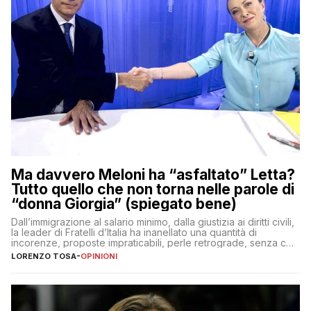
Ma davvero Meloni ha “asfaltato” Letta?
Tutto quello che non torna nelle parole di
“donna Giorgia” (spiegato bene)
Dall’immigrazione al salario minimo, dalla giustizia ai diritti civili,
la leader di Fratelli d’Italia ha inanellato una quantità di
incorenze, proposte impraticabili, perle retrograde, senza che
nessuno – a destra come a sinistra – glielo abbia fatto notare
LORENZO TOSA
-
OPINIONI