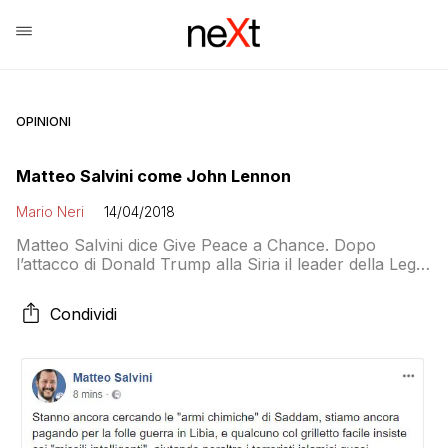
OPINIONI
Matteo Salvini come John Lennon
Mario Neri
14/04/2018
Matteo Salvini dice Give Peace a Chance. Dopo
l’attacco di Donald Trump alla Siria il leader della Lega
si è improvvisamente scoperto pacifista e utilizza gli
argomenti più popolari negli anni precedenti a sinistra
Condividi
per criticare, senza nominarlo, il leader USA su cui
aveva riposto tante speranze e foto-ricordo negli anni
scorsi. Rimangiandosi tutti gli […]