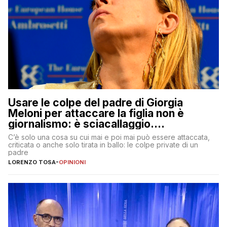
Usare le colpe del padre di Giorgia
Meloni per attaccare la figlia non è
giornalismo: è sciacallaggio.
Dimostriamo di essere diversi
C’è solo una cosa su cui mai e poi mai può essere attaccata,
criticata o anche solo tirata in ballo: le colpe private di un
padre
LORENZO TOSA
-
OPINIONI