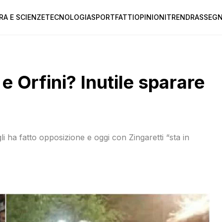
RA E SCIENZE
TECNOLOGIA
SPORT
FATTI
OPINIONI
TREND
RASSEGN
e Orfini? Inutile sparare
li ha fatto opposizione e oggi con Zingaretti “sta in