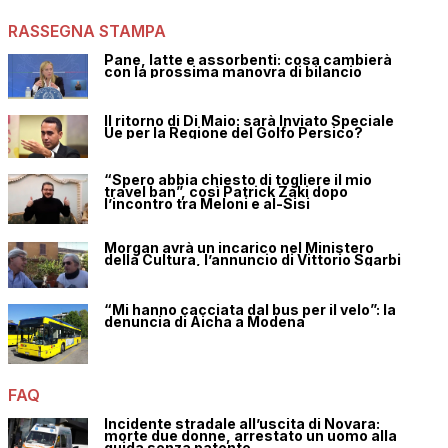
RASSEGNA STAMPA
Pane, latte e assorbenti: cosa cambierà
con la prossima manovra di bilancio
Il ritorno di Di Maio: sarà Inviato Speciale
Ue per la Regione del Golfo Persico?
“Spero abbia chiesto di togliere il mio
travel ban”, così Patrick Zaki dopo
l’incontro tra Meloni e al-Sisi
Morgan avrà un incarico nel Ministero
della Cultura, l’annuncio di Vittorio Sgarbi
“Mi hanno cacciata dal bus per il velo”: la
denuncia di Aicha a Modena
FAQ
Incidente stradale all’uscita di Novara:
morte due donne, arrestato un uomo alla
guida senza patente