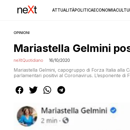
ATTUALITÀ
POLITICA
ECONOMIA
CULTU
OPINIONI
Mariastella Gelmini pos
neXtQuotidiano
16/10/2020
Mariastella Gelmini, capogruppo di Forza Italia alla Ca
parlamentari positivi al Coronavirus. L’esponente di 
dovuto prendere un volo, per andare a Cosenza a dare
io sono positiva al Covid, l’ho […]