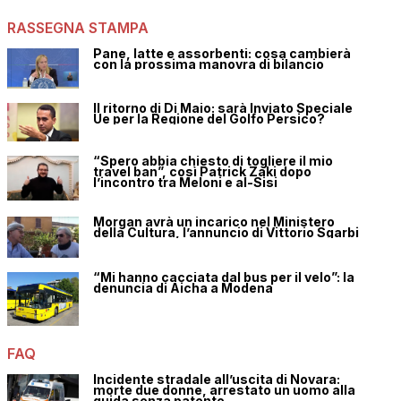
RASSEGNA STAMPA
Pane, latte e assorbenti: cosa cambierà
con la prossima manovra di bilancio
Il ritorno di Di Maio: sarà Inviato Speciale
Ue per la Regione del Golfo Persico?
“Spero abbia chiesto di togliere il mio
travel ban”, così Patrick Zaki dopo
l’incontro tra Meloni e al-Sisi
Morgan avrà un incarico nel Ministero
della Cultura, l’annuncio di Vittorio Sgarbi
“Mi hanno cacciata dal bus per il velo”: la
denuncia di Aicha a Modena
FAQ
Incidente stradale all’uscita di Novara:
morte due donne, arrestato un uomo alla
guida senza patente