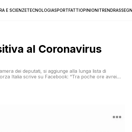
RA E SCIENZE
TECNOLOGIA
SPORT
FATTI
OPINIONI
TREND
RASSEGN
itiva al Coronavirus
mera dei deputati, si aggiunge alla lunga lista di
Forza Italia scrive su Facebook: “Tra poche ore avrei
 l’ultimo saluto a Jole Santelli. E invece niente.Anche