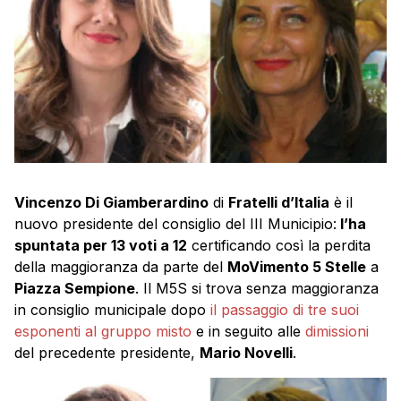
Vincenzo Di Giamberardino
di
Fratelli d’Italia
è il
nuovo presidente del consiglio del III Municipio:
l’ha
spuntata per 13 voti a 12
certificando così la perdita
della maggioranza da parte del
MoVimento 5 Stelle
a
Piazza Sempione
. Il M5S si trova senza maggioranza
in consiglio municipale dopo
il passaggio di tre suoi
esponenti al gruppo misto
e in seguito alle
dimissioni
del precedente presidente,
Mario Novelli
.