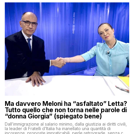
Ma davvero Meloni ha “asfaltato” Letta?
Tutto quello che non torna nelle parole di
“donna Giorgia” (spiegato bene)
Dall’immigrazione al salario minimo, dalla giustizia ai diritti civili,
la leader di Fratelli d’Italia ha inanellato una quantità di
incorenze, proposte impraticabili, perle retrograde, senza che