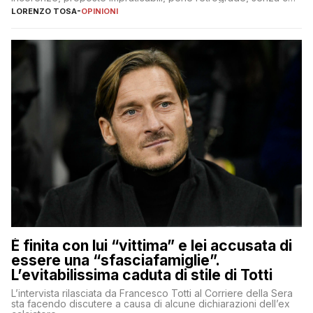
nessuno – a destra come a sinistra – glielo abbia fatto notare
LORENZO TOSA
-
OPINIONI
È finita con lui “vittima” e lei accusata di
essere una “sfasciafamiglie”.
L’evitabilissima caduta di stile di Totti
L’intervista rilasciata da Francesco Totti al Corriere della Sera
sta facendo discutere a causa di alcune dichiarazioni dell’ex