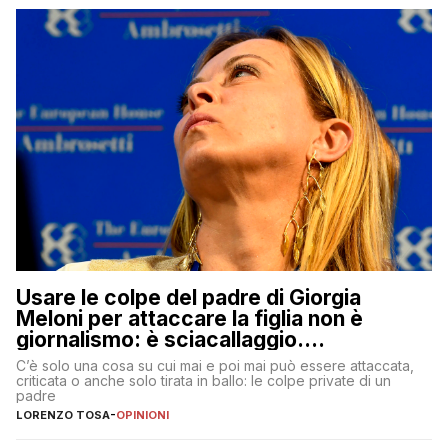
Usare le colpe del padre di Giorgia
Meloni per attaccare la figlia non è
giornalismo: è sciacallaggio.
Dimostriamo di essere diversi
C’è solo una cosa su cui mai e poi mai può essere attaccata,
criticata o anche solo tirata in ballo: le colpe private di un
padre
LORENZO TOSA
-
OPINIONI