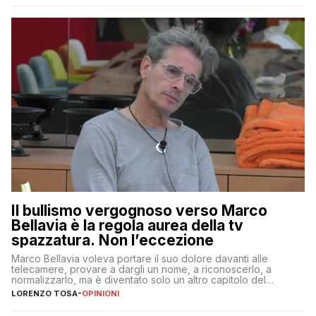
Il bullismo vergognoso verso Marco
Bellavia è la regola aurea della tv
spazzatura. Non l’eccezione
Marco Bellavia voleva portare il suo dolore davanti alle
telecamere, provare a dargli un nome, a riconoscerlo, a
normalizzarlo, ma è diventato solo un altro capitolo del
copione
LORENZO TOSA
-
OPINIONI