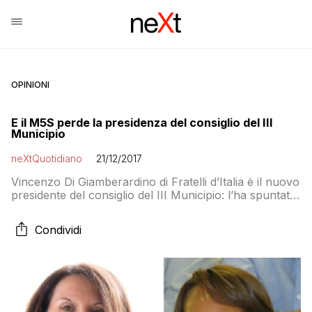
OPINIONI
E il M5S perde la presidenza del consiglio del III
Municipio
neXtQuotidiano
21/12/2017
Vincenzo Di Giamberardino di Fratelli d’Italia è il nuovo
presidente del consiglio del III Municipio: l’ha spuntata
per 13 voti a 12 certificando così la perdita della
maggioranza da parte del MoVimento 5 Stelle a Piazza
Condividi
Sempione. Il M5S si trova senza maggioranza in
consiglio municipale dopo il passaggio di tre suoi
esponenti al gruppo […]