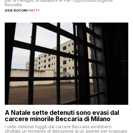
per la Famiglia, la Natalità e le Pari Opportunità Eugenia
Roccella
ASIA BUCONI
-
FATTI
A Natale sette detenuti sono evasi dal
carcere minorile Beccaria di Milano
I sette detenuti fuggiti dal carcere Beccaria avrebbero
sfruttato un momento di distrazione di un agente per scappare