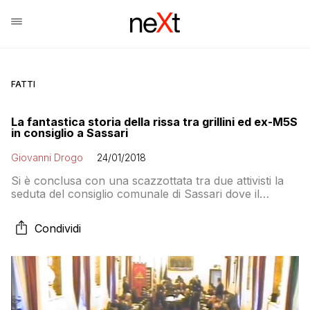
FATTI
La fantastica storia della rissa tra grillini ed ex-M5S
in consiglio a Sassari
Giovanni Drogo
24/01/2018
Si è conclusa con una scazzottata tra due attivisti la
seduta del consiglio comunale di Sassari dove il
consigliere Marco Buscani ha ufficializzato il suo
addito al M5S nel quale a suo dire vige “una sorta di
Condividi
regime che si alimenta con la delazione”. Ma le
motivazioni sono un mistero