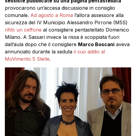
sessiste pubblicate su una pagina pentastellata
provocarono un’accesa discussione in consiglio
comunale.
Ad agosto a Roma
l’allora assessore alla
sicurezza del IV Municipio Alessandro Pirrone (M5S)
rifilò un ceffone
al consigliere pentastellato Domenico
Milano. A Sassari invece la rissa è scoppiata fuori
dall’aula dopo che il consigliere
Marco Boscani
aveva
annunciato durante la seduta
il suo addio al
MoVimento 5 Stelle
.