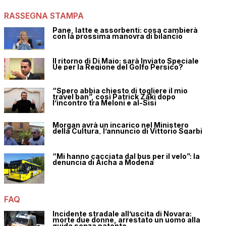
RASSEGNA STAMPA
Pane, latte e assorbenti: cosa cambierà
con la prossima manovra di bilancio
Il ritorno di Di Maio: sarà Inviato Speciale
Ue per la Regione del Golfo Persico?
“Spero abbia chiesto di togliere il mio
travel ban”, così Patrick Zaki dopo
l’incontro tra Meloni e al-Sisi
Morgan avrà un incarico nel Ministero
della Cultura, l’annuncio di Vittorio Sgarbi
“Mi hanno cacciata dal bus per il velo”: la
denuncia di Aicha a Modena
FAQ
Incidente stradale all’uscita di Novara:
morte due donne, arrestato un uomo alla
guida senza patente