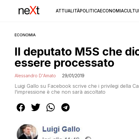
ATTUALITÀ
POLITICA
ECONOMIA
CULTU
ECONOMIA
Il deputato M5S che di
essere processato
Alessandro D'Amato
29/01/2019
Luigi Gallo su Facebook scrive che i privilegi della
l’impressione è che non sarà ascoltato