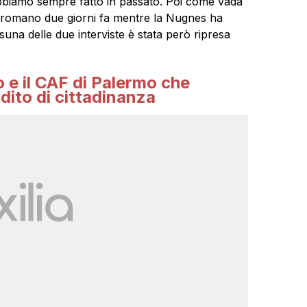
bbiamo sempre fatto in passato. Poi come vada
no romano due giorni fa mentre la Nugnes ha
una delle due interviste è stata però ripresa
 e il CAF di Palermo che
dito di cittadinanza