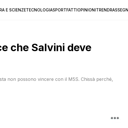
RA E SCIENZE
TECNOLOGIA
SPORT
FATTI
OPINIONI
TREND
RASSEGN
ce che Salvini deve
 Casta non possono vincere con il M5S. Chissà perché,